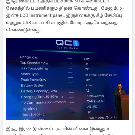
இந்த ஸ்கூட்டர் அதிகபட்சமாக 50 கிலோமீட்டர்
வேகத்தில் பயணிக்கும் திறன் கொண்டது. மேலும், 5-
இன்ச் LCD instrument panel, இருக்கைக்கு கீழ் சேமிப்பு
மற்றும் USB டைப்-சி சார்ஜிங் போர்ட் ஆகியவற்றை
கொண்டுள்ளது.
இந்த இரண்டு ஸ்கூட்டர்களின் விலை இன்னும்