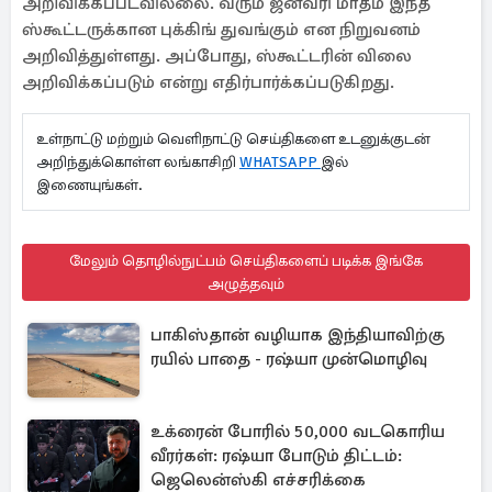
அறிவிக்கப்படவில்லை. வரும் ஜனவரி மாதம் இந்த
ஸ்கூட்டருக்கான புக்கிங் துவங்கும் என நிறுவனம்
அறிவித்துள்ளது. அப்போது, ஸ்கூட்டரின் விலை
அறிவிக்கப்படும் என்று எதிர்பார்க்கப்படுகிறது.
உள்நாட்டு மற்றும் வெளிநாட்டு செய்திகளை உடனுக்குடன்
அறிந்துக்கொள்ள லங்காசிறி
WHATSAPP
இல்
இணையுங்கள்.
மேலும் தொழில்நுட்பம் செய்திகளைப் படிக்க இங்கே
அழுத்தவும்
பாகிஸ்தான் வழியாக இந்தியாவிற்கு
ரயில் பாதை - ரஷ்யா முன்மொழிவு
உக்ரைன் போரில் 50,000 வடகொரிய
வீரர்கள்: ரஷ்யா போடும் திட்டம்:
ஜெலென்ஸ்கி எச்சரிக்கை