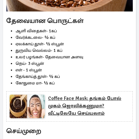
தேவையான பொருட்கள்
ஆளி விதைகள்- 1கப்
வேர்க்கடலை- ½ கப்
ஏலக்காய் தூள்- ½ ஸ்பூன்
துருவிய வெல்லம்- 1 கப்
உலர் பழங்கள்- தேவையான அளவு
நெய்- 3 ஸ்பூன்
எள் - 1 ஸ்பூன்
தேங்காய்த் தூள்- ½ கப்
கோதுமை மா- ½ கப்
Coffee Face Mask: தங்கம் போல்
முகம் ஜொலிக்கணுமா?
வீட்டிலேயே செய்யலாம்
செய்முறை