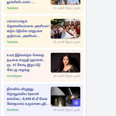
தூக்கிலிடலாம் -
அநுரவுக்குச் சென்ற
Tamilwin
17 மணி நேரம் முன்
அறிவுரை..
பரபரப்பாகும்
தென்னிலங்கை அரசியல்!
கடும் பீதியில் ராஜபக்ச
குடும்பம், அரசியல்
நட்புகள்
Tamilwin
15 மணி நேரம் முன்
உயர் நீதிமன்றம் சென்ற
நடிகை ஸ்ருதி ஹாசன்..
ரூ. 15 கோடி இழப்பீடு
கேட்கு வழக்கு
Cineulagam
23 மணி நேரம் முன்
நிலவில் விழுந்து
நொறுங்கிய SpaceX
ராக்கெட்: 8,690 கி.மீ வேக
மோதலால் உருவான புதிய
பள்ளம்!
Manithan
18 மணி நேரம் முன்