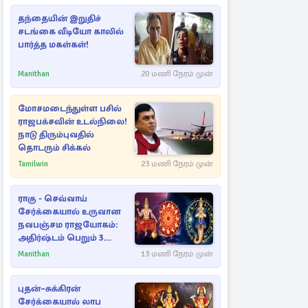
தந்தையின் இறுதிச்
சடங்கை வீடியோ காலில்
பார்த்த மகள்கள்!
Manithan
20 மணி நேரம் முன்
மோசமடைந்துள்ள பசில்
ராஜபக்சவின் உடல்நிலை!
நாடு திரும்புவதில்
தொடரும் சிக்கல்
Tamilwin
23 மணி நேரம் முன்
ராகு - செவ்வாய்
சேர்க்கையால் உருவான
நவபஞ்சம ராஜயோகம்:
அதிர்ஷ்டம் பெறும் 3
ராசிகள்!
Manithan
13 மணி நேரம் முன்
புதன்–சுக்கிரன்
சேர்க்கையால் லாப