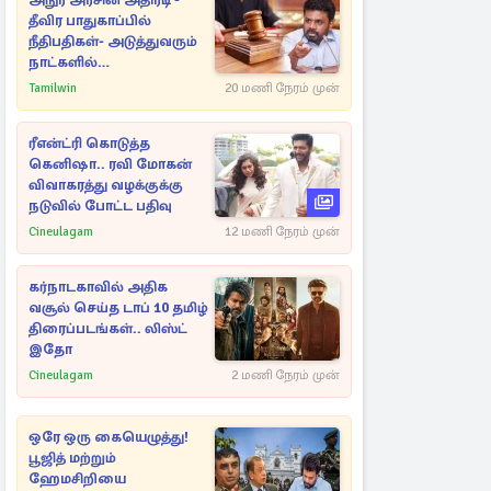
அநுர அரசின் அதிரடி -
தீவிர பாதுகாப்பில்
நீதிபதிகள்- அடுத்துவரும்
நாட்களில்
அம்பலமாகவுள்ள ரகசியம்
Tamilwin
20 மணி நேரம் முன்
ரீஎன்ட்ரி கொடுத்த
கெனிஷா.. ரவி மோகன்
விவாகரத்து வழக்குக்கு
நடுவில் போட்ட பதிவு
Cineulagam
12 மணி நேரம் முன்
கர்நாடகாவில் அதிக
வசூல் செய்த டாப் 10 தமிழ்
திரைப்படங்கள்.. லிஸ்ட்
இதோ
Cineulagam
2 மணி நேரம் முன்
ஒரே ஒரு கையெழுத்து!
பூஜித் மற்றும்
ஹேமசிறியை