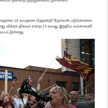
லையம் ஒன்றை முற்றுகையிட்டுள்ளனர்.
ிய இளைஞரால் 18 வயதான ஹென்றி நோவாக் படுகொலை
ோது விக்ரம் திக்வா என்ற 23 வயது இந்திய வம்சாவளி
ப்பட்டுள்ளது.