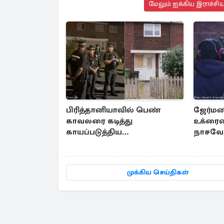
மேலும் ஐக்கிய இராச்சி
பிரித்தானியாவில் பெண்
ஜேர்மனி
காவலரை கடித்து
உக்ரைன
காயப்படுத்திய
நாசவேல
வன்முறையாளர்கள்: இருவர்
அம்பலம
அதிரடியாக கைது
முக்கிய செய்திகள்