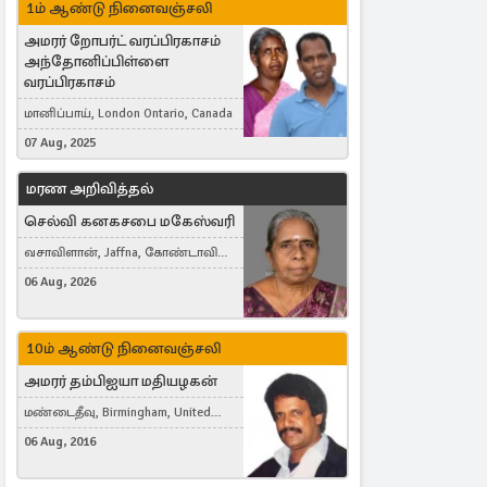
1ம் ஆண்டு நினைவஞ்சலி
அமரர் றோபர்ட் வரப்பிரகாசம்
அந்தோனிப்பிள்ளை
வரப்பிரகாசம்
மானிப்பாய், London Ontario, Canada
07 Aug, 2025
மரண அறிவித்தல்
செல்வி கனகசபை மகேஸ்வரி
வசாவிளான், Jaffna, கோண்டாவில்
கிழக்கு
06 Aug, 2026
10ம் ஆண்டு நினைவஞ்சலி
அமரர் தம்பிஐயா மதியழகன்
மண்டைதீவு, Birmingham, United
Kingdom
06 Aug, 2016