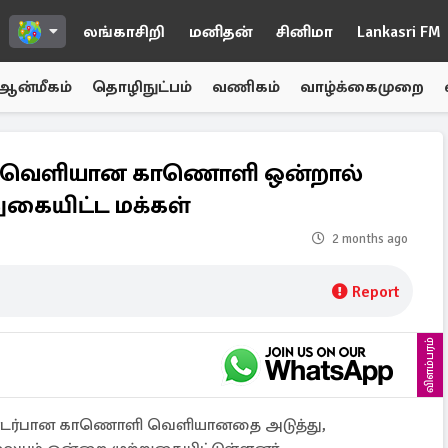
லங்காசிறி
மனிதன்
சினிமா
Lankasri FM
ஆன்மீகம்
தொழிநுட்பம்
வணிகம்
வாழ்க்கைமுறை
ை... வெளியான காணொளி ஒன்றால்
ுகையிட்ட மக்கள்
2 months ago
Report
விளம்பரம்
டர்பான காணொளி வெளியானதை அடுத்து,