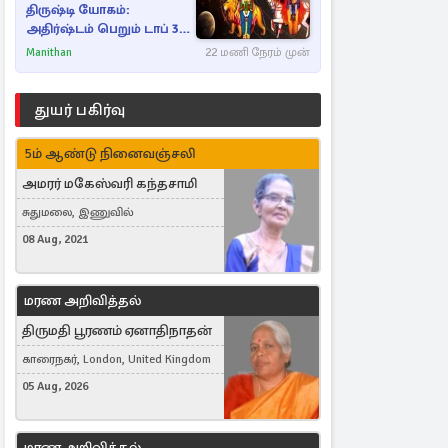
திருஷ்டி யோகம்:
அதிர்ஷ்டம் பெறும் டாப் 3
ராசிகள்!
Manithan
22 மணி நேரம் முன்
துயர் பகிர்வு
5ம் ஆண்டு நினைவஞ்சலி
அமரர் மகேஸ்வரி கந்தசாமி
சுதுமலை, இணுவில்
08 Aug, 2021
மரண அறிவித்தல்
திருமதி பூரணம் ஏனாதிநாதன்
காரைநகர், London, United Kingdom
05 Aug, 2026
மரண அறிவித்தல்