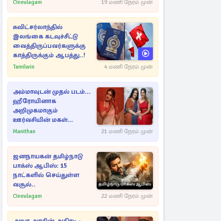
Cineulagam
19 மணி நேரம் முன்
சுவிட்சர்லாந்தில்
இலங்கை கடவுச்சீட்டு
வைத்திருப்பவர்களுக்கு
காத்திருக்கும் ஆபத்து..!
Tamilwin
4 மணி நேரம் முன்
அம்மாவுடன் முதல் படம்...
ஹீரோயினாக
அறிமுகமாகும்
ஊர்வசியின் மகள்
தேஜலட்சுமி!
Manithan
21 மணி நேரம் முன்
ஜனநாயகன் தமிழ்நாடு
பாக்ஸ் ஆபிஸ்: 15
நாட்களில் செய்துள்ள
வசூல்..
Cineulagam
22 மணி நேரம் முன்