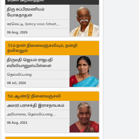
திரு சுப்பிரமணியம்
யோகநாதன்
கரவெட்டி, Quincy-sous-Sénart,
France
06 Aug, 2026
31ம் நாள் நினைவஞ்சலியும், நன்றி
நவிலலும்
திருமதி ஜெயம் ராஜபதி
எமிலியானுஸ்பிள்ளை
தெல்லிப்பழை
08 Jul, 2026
5ம் ஆண்டு நினைவஞ்சலி
அமரர் பராசக்தி இராசநாயகம்
அரியாலை, தெல்லிப்பழை,
Montreal, Canada
06 Aug, 2021