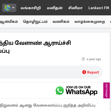
லங்காசிறி
மனிதன்
சினிமா
Lankasri FM
ஆன்மீகம்
தொழிநுட்பம்
வணிகம்
வாழ்க்கைமுறை
, இந்திய வேளாண் ஆராய்ச்சி
்பு
a year ago
Report
விளம்பரம்
 நிறுவனம் ஆனது வேலைவாய்ப்பு குறித்த அறிவிப்பு