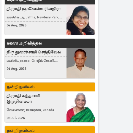
திருமதி ஞானேஸ்வரி வஜிரா
வல்வெட்டி, Jaffna, Newbury Park,
United Kingdom
04 Aug, 2026
மரண அறிவித்தல்
திரு துரைச்சாமி செந்திவேல்
மயிலியதனை, நெடுங்கேணி,
கம்பர்மலை
01 Aug, 2026
நன்றி நவிலல்
திருமதி கந்தசாமி
இரத்தினம்மா
வேலணை, Brampton, Canada
08 Jul, 2026
நன்றி நவிலல்