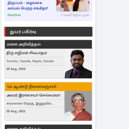
திருப்பம் - வழக்கை
வாபஸ் பெற்ற சங்கீதா!
Manithan
7 மணி நேரம் முன்
துயர் பகிர்வு
மரண அறிவித்தல்
திரு சஜீவன் சிவபாதம்
Toronto, Canada, Maple, Canada
03 Aug, 2026
5ம் ஆண்டு நினைவஞ்சலி
அமரர் இராசையா செல்லம்மா
சரவணை மேற்கு, இணுவில்
கிழக்கு
03 Aug, 2021
மரண அறிவித்தல்