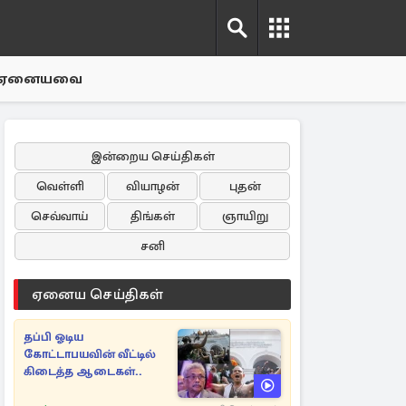
ஏனையவை
இன்றைய செய்திகள்
வெள்ளி
வியாழன்
புதன்
செவ்வாய்
திங்கள்
ஞாயிறு
சனி
ஏனைய செய்திகள்
தப்பி ஓடிய
கோட்டாபயவின் வீட்டில்
கிடைத்த ஆடைகள்..