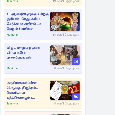
Tamilwin
19 மணி நேரம் முன்
18 ஆண்டுகளுக்குப் பிறகு
சூரியன்- கேது அரிய
சேர்க்கை: அதிர்ஷ்டம்
பெறும் 3 ராசிகள்!
Manithan
14 மணி நேரம் முன்
விஜய் மற்றும் நடிகை
திரிஷாவின்
புகைப்படங்கள்
Manithan
8 மணி நேரம் முன்
அரசியலமைப்பின்
22ஆவது திருத்தம்..
வெளியான
உத்தியோகபூர்வ
அறிவிப்பு!
Tamilwin
8 மணி நேரம் முன்