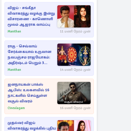
விஜய் - சங்கீதா
விவாகரத்து வழக்கு இன்று
விசாரணை - காணொளி
மூலம் ஆஜராக வாய்ப்பு
Manithan
11 மணி நேரம் முன்
ராகு - செவ்வாய்
சேர்க்கையால் உருவான
நவபஞ்சம ராஜயோகம்:
அதிர்ஷ்டம் பெறும் 3
ராசிகள்!
Manithan
14 மணி நேரம் முன்
ஜனநாயகன் பாக்ஸ்
ஆபிஸ்: உலகளவில் 16
நாட்களில் செய்துள்ள
வசூல் விவரம்
Cineulagam
16 மணி நேரம் முன்
முதல்வர் விஜய்
விவாகரத்து வழக்கில் புதிய