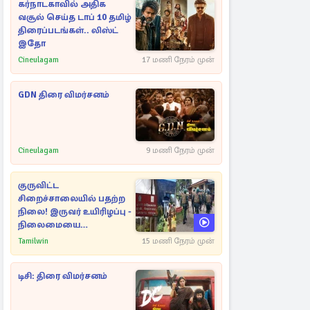
கர்நாடகாவில் அதிக
வசூல் செய்த டாப் 10 தமிழ்
திரைப்படங்கள்.. லிஸ்ட்
இதோ
Cineulagam
17 மணி நேரம் முன்
GDN திரை விமர்சனம்
Cineulagam
9 மணி நேரம் முன்
குருவிட்ட
சிறைச்சாலையில் பதற்ற
நிலை! இருவர் உயிரிழப்பு -
நிலைமையை
கட்டுப்படுத்த பொலிஸார்
Tamilwin
15 மணி நேரம் முன்
கண்ணீர்புகை பிரயோகம்
டிசி: திரை விமர்சனம்