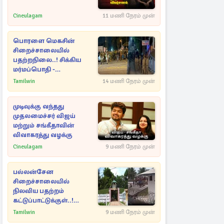
Cineulagam
11 மணி நேரம் முன்
பொரளை மெகசின்
சிறைச்சாலையில்
பதற்றநிலை..! சிக்கிய
மர்மப்பொதி -
பின்னணியில் வெளியான
Tamilwin
14 மணி நேரம் முன்
காரணம்
முடிவுக்கு வந்தது
முதலமைச்சர் விஜய்
மற்றும் சங்கீதாவின்
விவாகரத்து வழக்கு
Cineulagam
9 மணி நேரம் முன்
பல்லன்சேன
சிறைச்சாலையில்
நிலவிய பதற்றம்
கட்டுப்பாட்டுக்குள்..!
அதிரடியாக களமிறங்கிய
Tamilwin
9 மணி நேரம் முன்
அதிகாரிகள்