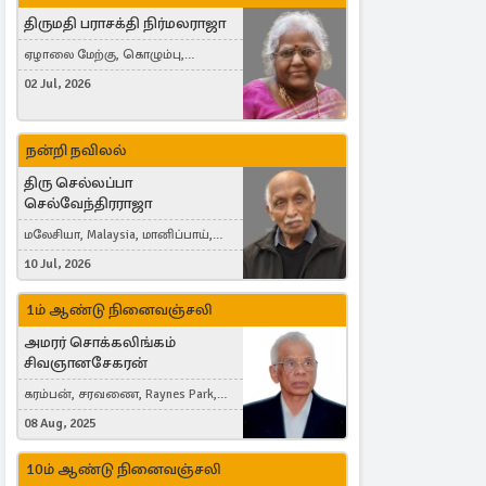
திருமதி பராசக்தி நிர்மலராஜா
ஏழாலை மேற்கு, கொழும்பு,
தங்காலை, London, United Kingdom
02 Jul, 2026
நன்றி நவிலல்
திரு செல்லப்பா
செல்வேந்திரராஜா
மலேசியா, Malaysia, மானிப்பாய்,
Duisburg, Germany, London, United
10 Jul, 2026
Kingdom
1ம் ஆண்டு நினைவஞ்சலி
அமரர் சொக்கலிங்கம்
சிவஞானசேகரன்
கரம்பன், சரவணை, Raynes Park,
London, United Kingdom
08 Aug, 2025
10ம் ஆண்டு நினைவஞ்சலி