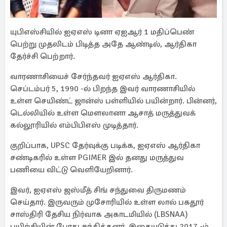
யுபிஎஸ்சியில் ஐஏஎஸ் டினா ஏஐஆர் 1 மதிப்பெண்
பெற்று முதலிடம் பிடித்த அதே ஆண்டில், ஆர்திகா
தேர்ச்சி பெற்றார்.
வாரணாசியைச் சேர்ந்தவர் ஐஏஎஸ் ஆர்திகா.
செப்டம்பர் 5, 1990 -ல் பிறந்த இவர் வாரணாசியில்
உள்ள செயிண்ட் ஜான்ஸ் பள்ளியில் பயின்றார். பின்னர்,
டெல்லியில் உள்ள மௌலானா ஆசாத் மருத்துவக்
கல்லூரியில் எம்பிபிஎஸ் முடித்தார்.
குறிப்பாக, UPSC தேர்வுக்கு படிக்க, ஐஏஎஸ் ஆர்திகா
சண்டிகரில் உள்ள PGIMER இல் தனது மருத்துவ
பணியை விட்டு வெளியேறினார்.
இவர், ஐஏஎஸ் ஜஸ்மீத் சிங் சந்துவை திருமணம்
செய்தார். இருவரும் முசோரியில் உள்ள லால் பகதூர்
சாஸ்திரி தேசிய நிர்வாக அகாடமியில் (LBSNAA)
பயிற்சியின் போது சந்தித்தனர். இதையடுத்து 2017 -ம்