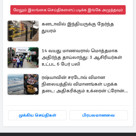
மேலும் இலங்கை செய்திகளைப் படிக்க இங்கே அழுத்தவும்
கனடாவில் இந்தியருக்கு நேர்ந்த
துயரம்
14 வயது மாணவரால் மொத்தமாக
அதிர்ந்த தாய்லாந்து: 3 ஆசிரியர்கள்
உட்பட 6 பேர் பலி
ரஷ்யாவின் சரடோவ் விமான
நிலையத்தில் விமானங்கள் பறக்க
தடை: அதிகரிக்கும் உக்ரைன் ட்ரோன்
தாக்குதல்
முக்கிய செய்திகள்
பிரபலமானவை