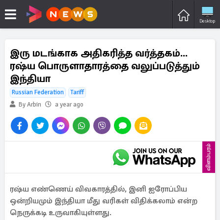
Desktop
இரு மடங்காக அதிகரித்த வர்த்தகம்...
ரஷ்ய பொருளாதாரத்தை வலுப்படுத்தும்
இந்தியா
Russian Federation
Tariff
By Arbin
a year ago
விளம்பரம்
ரஷ்ய எண்ணெய் விவகாரத்தில், இனி ஐரோப்பிய
ஒன்றியமும் இந்தியா மீது வரிகள் விதிக்கலாம் என்ற
நெருக்கடி உருவாகியுள்ளது.