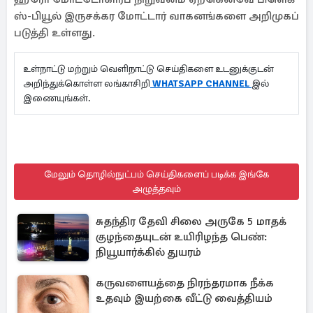
ஸ்​-பியூல் இருசக்கர மோட்டார் வாகனங்களை அறிமுகப்​
படுத்​தி உள்​ளது.
உள்நாட்டு மற்றும் வெளிநாட்டு செய்திகளை உடனுக்குடன்
அறிந்துக்கொள்ள லங்காசிறி
WHATSAPP CHANNEL
இல்
இணையுங்கள்.
மேலும் தொழில்நுட்பம் செய்திகளைப் படிக்க இங்கே
அழுத்தவும்
சுதந்திர தேவி சிலை அருகே 5 மாதக்
குழந்தையுடன் உயிரிழந்த பெண்:
நியூயார்க்கில் துயரம்
கருவளையத்தை நிரந்தரமாக நீக்க
உதவும் இயற்கை வீட்டு வைத்தியம்