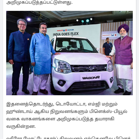
அறிமுகப்படுத்தப்பட்​டுள்​ளது.
இதனைத்தொடர்ந்து, டொயோட்​டா, எம்ஜி மற்​றும்
ஹூண்​டாய் ஆகிய நிறுவனங்​களும் பிளெக்​ஸ்​-பியூல்
வகை வாகனங்களை அறிமுகப்படுத்த தயாராகி
வருகின்றன.
ஹீரோ மோட்​டோ​கார்ப் நிறு​வனம் ஏற்​கெனவே பிளெக்​