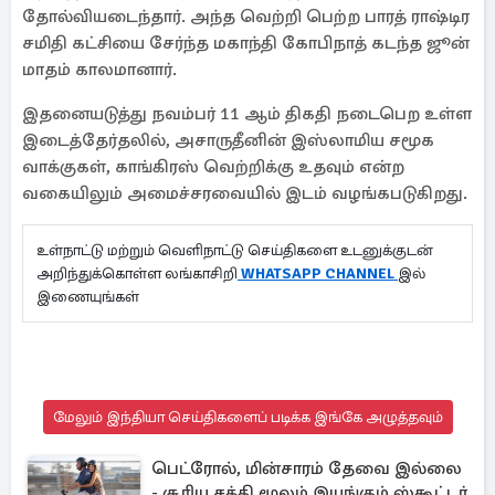
தோல்வியடைந்தார். அந்த வெற்றி பெற்ற பாரத் ராஷ்டிர
சமிதி கட்சியை சேர்ந்த மகாந்தி கோபிநாத் கடந்த ஜூன்
மாதம் காலமானார்.
இதனையடுத்து நவம்பர் 11 ஆம் திகதி நடைபெற உள்ள
இடைத்தேர்தலில், அசாருதீனின் இஸ்லாமிய சமூக
வாக்குகள், காங்கிரஸ் வெற்றிக்கு உதவும் என்ற
வகையிலும் அமைச்சரவையில் இடம் வழங்கபடுகிறது.
உள்நாட்டு மற்றும் வெளிநாட்டு செய்திகளை உடனுக்குடன்
அறிந்துக்கொள்ள லங்காசிறி
WHATSAPP CHANNEL
இல்
இணையுங்கள்
மேலும் இந்தியா செய்திகளைப் படிக்க இங்கே அழுத்தவும்
பெட்ரோல், மின்சாரம் தேவை இல்லை
- சூரிய சக்தி மூலம் இயங்கும் ஸ்கூட்டர்