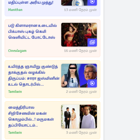
மதிப்புள்ள அரிய முத்து!
Manithan
13 மணி நேரம் முன்
படு கிளாமரான உடையில்
பிக்பாஸ் புகழ் கெமி
வெளியிட்ட போட்டோஸ்
Cineulagam
16 மணி நேரம் முன்
உயிர்த்த ஞாயிறு குண்டுத்
தாக்குதல் வழக்கில்
திருப்பம்: சாரா ஜஸ்மினின்
உடல் தொடர்பில்
நீதிமன்றத்தில் வெளியான
Tamilwin
2 மணி நேரம் முன்
அதிர்ச்சி தகவல்
மைத்திரிபால
சிறிசேனவின் மகன்
கொழும்பில்..! மருமகள்
தப்பியோட்டம்..
Tamilwin
3 மணி நேரம் முன்