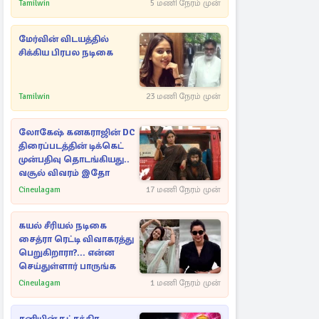
Tamilwin
5 மணி நேரம் முன்
மேர்வின் விடயத்தில்
சிக்கிய பிரபல நடிகை
Tamilwin
23 மணி நேரம் முன்
லோகேஷ் கனகராஜின் DC
திரைப்படத்தின் டிக்கெட்
முன்பதிவு தொடங்கியது..
வசூல் விவரம் இதோ
Cineulagam
17 மணி நேரம் முன்
கயல் சீரியல் நடிகை
சைத்ரா ரெட்டி விவாகரத்து
பெறுகிறாரா?... என்ன
செய்துள்ளார் பாருங்க
Cineulagam
1 மணி நேரம் முன்