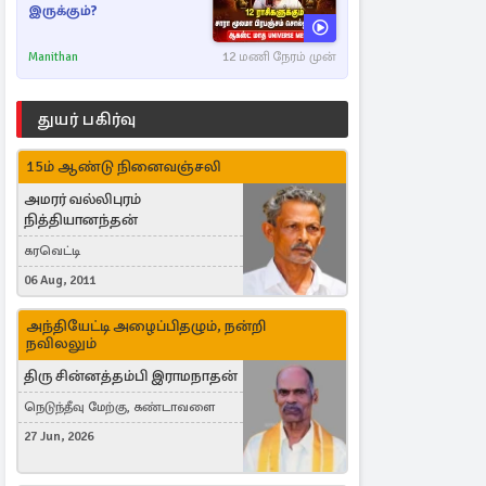
இருக்கும்?
Manithan
12 மணி நேரம் முன்
துயர் பகிர்வு
15ம் ஆண்டு நினைவஞ்சலி
அமரர் வல்லிபுரம்
நித்தியானந்தன்
கரவெட்டி
06 Aug, 2011
அந்தியேட்டி அழைப்பிதழும், நன்றி
நவிலலும்
திரு சின்னத்தம்பி இராமநாதன்
நெடுந்தீவு மேற்கு, கண்டாவளை
27 Jun, 2026