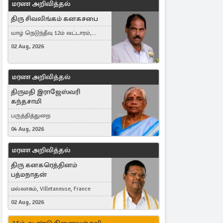
மரண அறிவித்தல்
திரு சிவலிங்கம் கனகசபை
யாழ் நெடுந்தீவு 12ம் வட்டாரம்,
Jaffna, நயினாதீவு, London, United
02 Aug, 2026
Kingdom
மரண அறிவித்தல்
திருமதி இராஜேஸ்வரி
கந்தசாமி
பருத்தித்துறை
04 Aug, 2026
மரண அறிவித்தல்
திரு கனகரெத்தினம்
பத்மநாதன்
மல்லாகம், Villetaneuse, France
02 Aug, 2026