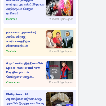
சனியின் நட்சத்திர
மாற்றம்: ஆகஸ்ட் 20 முதல்
அதிர்ஷ்டம் பெறும்
ராசிகள்!
Manithan
21 மணி நேரம் முன்
முன்னாள் அமைச்சர்
அகில விராஜ்
காரியவசத்திற்கு
விளக்கமறியல்
Tamilwin
16 மணி நேரம் முன்
6 நாட்களில் இந்தியாவில்
Spider-Man: Brand New
Day திரைப்படம்
செய்துள்ள வசூல்..
Cineulagam
20 மணி நேரம் முன்
Philippines : 10
ஆண்டுகள் படுக்கைக்கு
அடியில் இருந்த பல கோடி