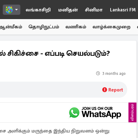
லங்காசிறி
மனிதன்
சினிமா
Lankasri FM
ஆன்மீகம்
தொழிநுட்பம்
வணிகம்
வாழ்க்கைமுறை
ல் சிகிச்சை - எப்படி செயல்படும்?
3 months ago
Report
விளம்பரம்
ிச்சை அளிக்கும் மருந்தை இந்திய நிறுவனம் ஒன்று