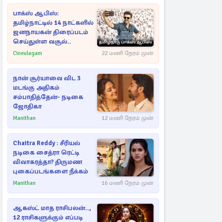
பாக்ஸ் ஆபிஸ்:
தமிழ்நாட்டில் 14 நாட்களில்
ஜனநாயகன் திரைப்படம்
செய்துள்ள வசூல்..
Cineulagam
22 மணி நேரம் முன்
நான் சூர்யாவை விட 3
மடங்கு அதிகம்
சம்பாதித்தேன்- நடிகை
ஜோதிகா
Manithan
12 மணி நேரம் முன்
Chaitra Reddy : சீரியல்
நடிகை சைத்ரா ரெட்டி
விவாகரத்தா? திருமண
புகைப்படங்களை நீக்கம்
Manithan
16 மணி நேரம் முன்
ஆகஸ்ட் மாத ராசிபலன்..,
12 ராசிகளுக்கும் எப்படி