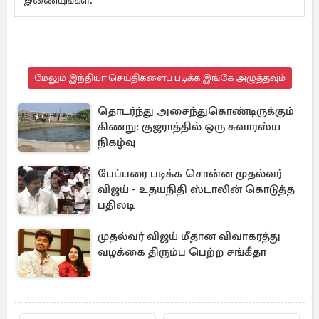
இணையுங்கள்.
மேலும் இந்தியா செய்திகளைப் படிக்க இங்கே அழுத்தவும்
தொடர்ந்து அசைந்துகொண்டிருக்கும்
கிணறு: குஜராத்தில் ஒரு சுவாரஸ்ய
நிகழ்வு
பேப்பரை படிக்க சொன்ன முதல்வர்
விஜய் - உதயநிதி ஸ்டாலின் கொடுத்த
பதிலடி
முதல்வர் விஜய் மீதான விவாகரத்து
வழக்கை திரும்ப பெற்ற சங்கீதா