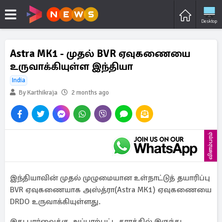
Desktop
Astra MK1 - முதல் BVR ஏவுகணையை
உருவாக்கியுள்ள இந்தியா
India
By Karthikraja
2 months ago
விளம்பரம்
இந்தியாவின் முதல் முழுமையான உள்நாட்டுத் தயாரிப்பு
BVR ஏவுகணையாக அஸ்த்ரா(Astra MK1) ஏவுகணையை
DRDO உருவாக்கியுள்ளது.
இது பார்வைக்கு அப்பாற்பட்ட தூரத்தில் இருந்து