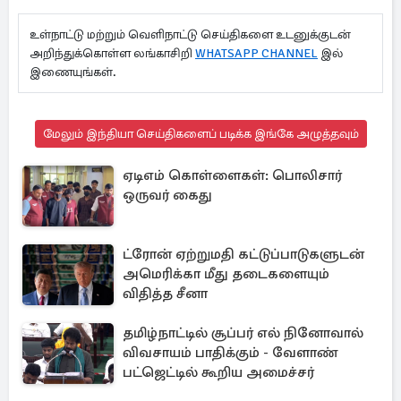
உள்நாட்டு மற்றும் வெளிநாட்டு செய்திகளை உடனுக்குடன்
அறிந்துக்கொள்ள லங்காசிறி
WHATSAPP CHANNEL
இல்
இணையுங்கள்.
மேலும் இந்தியா செய்திகளைப் படிக்க இங்கே அழுத்தவும்
ஏடிஎம் கொள்ளைகள்: பொலிசார்
ஒருவர் கைது
ட்ரோன் ஏற்றுமதி கட்டுப்பாடுகளுடன்
அமெரிக்கா மீது தடைகளையும்
விதித்த சீனா
தமிழ்நாட்டில் சூப்பர் எல் நினோவால்
விவசாயம் பாதிக்கும் - வேளாண்
பட்ஜெட்டில் கூறிய அமைச்சர்