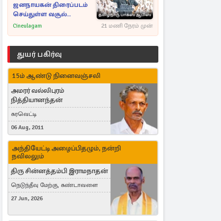
ஜனநாயகன் திரைப்படம்
செய்துள்ள வசூல்..
Cineulagam
21 மணி நேரம் முன்
துயர் பகிர்வு
15ம் ஆண்டு நினைவஞ்சலி
அமரர் வல்லிபுரம்
நித்தியானந்தன்
கரவெட்டி
06 Aug, 2011
அந்தியேட்டி அழைப்பிதழும், நன்றி
நவிலலும்
திரு சின்னத்தம்பி இராமநாதன்
நெடுந்தீவு மேற்கு, கண்டாவளை
27 Jun, 2026