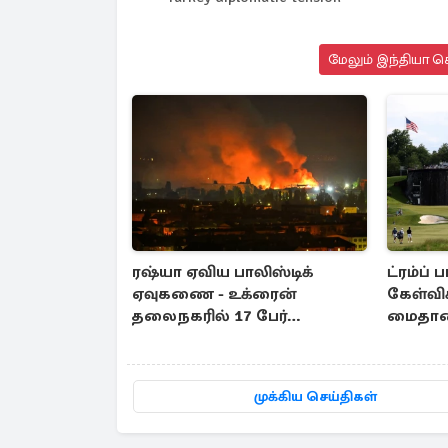
மேலும் இந்தியா செ
ரஷ்யா ஏவிய பாலிஸ்டிக்
ட்ரம்ப் 
ஏவுகணை - உக்ரைன்
கேள்விக
தலைநகரில் 17 பேர்
மைதானத
உயிரிழப்பு
நுழைந்
முக்கிய செய்திகள்