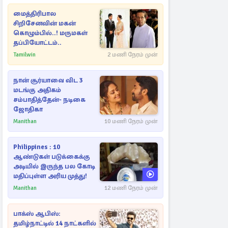
மைத்திரிபால
சிறிசேனவின் மகன்
கொழும்பில்..! மருமகள்
தப்பியோட்டம்..
Tamilwin
2 மணி நேரம் முன்
நான் சூர்யாவை விட 3
மடங்கு அதிகம்
சம்பாதித்தேன்- நடிகை
ஜோதிகா
Manithan
10 மணி நேரம் முன்
Philippines : 10
ஆண்டுகள் படுக்கைக்கு
அடியில் இருந்த பல கோடி
மதிப்புள்ள அரிய முத்து!
Manithan
12 மணி நேரம் முன்
பாக்ஸ் ஆபிஸ்:
தமிழ்நாட்டில் 14 நாட்களில்