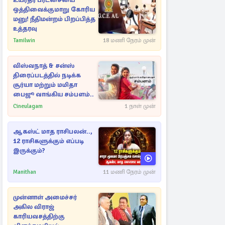
உயர்தர பரீட்சையை
ஒத்திவைக்குமாறு கோரிய
மனு! நீதிமன்றம் பிறப்பித்த
உத்தரவு
Tamilwin
18 மணி நேரம் முன்
விஸ்வநாத் & சன்ஸ்
திரைப்படத்தில் நடிக்க
சூர்யா மற்றும் மமிதா
பைஜூ வாங்கிய சம்பளம்..
Cineulagam
1 நாள் முன்
ஆகஸ்ட் மாத ராசிபலன்..,
12 ராசிகளுக்கும் எப்படி
இருக்கும்?
Manithan
11 மணி நேரம் முன்
முன்னாள் அமைச்சர்
அகில விராஜ்
காரியவசத்திற்கு