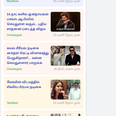
Manithan
20 மணி நேரம் முன்
14 நாட்களில் ஜனநாயகன்
பாக்ஸ் ஆபிஸில்
செய்துள்ள வசூல்.. புதிய
சாதனை படைத்த விஜய்
Cineulagam
23 மணி நேரம் முன்
கயல் சீரியல் நடிகை
சைத்ரா ரெட்டி விவாகரத்து
பெறுகிறாரா?... என்ன
செய்துள்ளார் பாருங்க
Cineulagam
26 நிமிடங்கள் முன்
மேர்வின் விடயத்தில்
சிக்கிய பிரபல நடிகை
Tamilwin
22 மணி நேரம் முன்