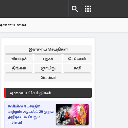
ஏனையவை
இன்றைய செய்திகள்
வியாழன்
புதன்
செவ்வாய்
திங்கள்
ஞாயிறு
சனி
வெள்ளி
ஏனைய செய்திகள்
சனியின் நட்சத்திர
மாற்றம்: ஆகஸ்ட் 20 முதல்
அதிர்ஷ்டம் பெறும்
ராசிகள்!