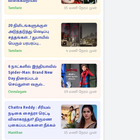
விளக்கமறியல்
Tamilwin
15 மணி நேரம் முன்
20 நிமிடங்களுக்குள்
அடுத்தடுத்து வெடிப்பு
சத்தங்கள்..! துபாயில்
பெரும் பரபரப்பு..
Tamilwin
4 மணி நேரம் முன்
6 நாட்களில் இந்தியாவில்
Spider-Man: Brand New
Day திரைப்படம்
செய்துள்ள வசூல்..
Cineulagam
19 மணி நேரம் முன்
Chaitra Reddy : சீரியல்
நடிகை சைத்ரா ரெட்டி
விவாகரத்தா? திருமண
புகைப்படங்களை நீக்கம்
Manithan
15 மணி நேரம் முன்