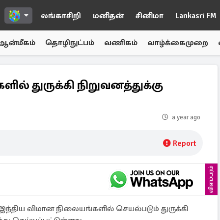
லங்காசிறி
மனிதன்
சினிமா
Lankasri FM
ஆன்மீகம்
தொழிநுட்பம்
வணிகம்
வாழ்க்கைமுறை
ல் துருக்கி நிறுவனத்துக்கு
a year ago
Report
விளம்பரம்
 இந்திய விமான நிலையங்களில் செயல்படும் துருக்கி