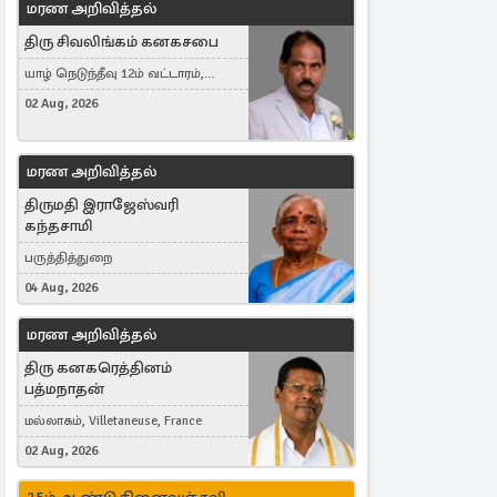
மரண அறிவித்தல்
திரு சிவலிங்கம் கனகசபை
யாழ் நெடுந்தீவு 12ம் வட்டாரம்,
Jaffna, நயினாதீவு, London, United
02 Aug, 2026
Kingdom
மரண அறிவித்தல்
திருமதி இராஜேஸ்வரி
கந்தசாமி
பருத்தித்துறை
04 Aug, 2026
மரண அறிவித்தல்
திரு கனகரெத்தினம்
பத்மநாதன்
மல்லாகம், Villetaneuse, France
02 Aug, 2026