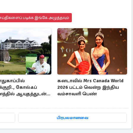
ய்திகளைப் படிக்க இங்கே அழுத்தவும்
பாதுகாப்பில்
கனடாவில் Mrs Canada World
்குறி., கோல்ஃப்
2026 பட்டம் வென்ற இந்திய
்தில் ஆயுதத்துடன்
வம்சாவளி பெண்
த நபர்
பிரபலமானவை