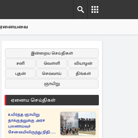
ஏனையவை
இன்றைய செய்திகள்
சனி
வெள்ளி
வியாழன்
புதன்
செவ்வாய்
திங்கள்
ஞாயிறு
ஏனைய செய்திகள்
உயிர்த்த ஞாயிறு
தாக்குதலுக்கு அரச
புலனாய்வுச்
சேவையிலிருந்து நிதி..