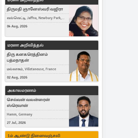
திருமதி ஞானேஸ்வரி வஜிரா
வல்வெட்டி, Jaffna, Newbury Park,
United Kingdom
04 Aug, 2026
மரண அறிவித்தல்
திரு கனகரெத்தினம்
பத்மநாதன்
மல்லாகம், Villetaneuse, France
02 Aug, 2026
அகாலமரணம்
செல்வன் வலன்ரைன்
ஸ்ரெவான்
Hamm, Germany
27 Jul, 2026
1ம் ஆண்டு நினைவஞ்சலி