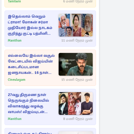
வெளியான அதிர்ச்சி
Tamilwin
6 மணி நேரம் முன்
தகவல்!
இதெல்லாம் வெறும்
ட்ராமா! மோகன் சர்மா
முதியோர் இல்ல நாடகம்
குறித்து குட்டி பத்மினி
பரபரப்பு பேட்டி
Manithan
11 மணி நேரம் முன்
எல்லையே இல்லா வசூல்
வேட்டையில் விஜய்யின்
கடைசிப்படமான
ஜனநாயகன்.. 16 நாள்
பாக்ஸ் ஆபிஸ்
Cineulagam
15 மணி நேரம் முன்
27வது திருமண நாள்
நெருங்கும் நிலையில்
விவாகரத்து வழக்கு
வாபஸ்! விஜய்யுடன்
மீண்டும் இணைவாரா?
Manithan
8 மணி நேரம் முன்