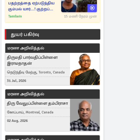
பதற்றத்தை ஏற்படுத்திய
கும்பல் யார்...! குற்றப்
பின்னணி தொடர்பில்
Tamilwin
15 மணி நேரம் முன்
அதிர்ச்சித் தகவல்கள்
துயர் பகிர்வு
மரண அறிவித்தல்
திருமதி பார்வதிப்பிள்ளை
இராமநாதன்
நெடுந்தீவு மேற்கு, Toronto, Canada
31 Jul, 2026
மரண அறிவித்தல்
திரு வேலுப்பிள்ளை தம்பிராசா
கோப்பாய், Montreal, Canada
02 Aug, 2026
மரண அறிவித்தல்