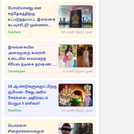
போலியானது என
சந்தேகத்திற்கு
உட்படுத்தப்பட்ட இலங்கை
கடவுச்சீட்டு! முன்னாள்
எம்.பிக்கு
Tamilwin
10 மணி நேரம் முன்
பிரித்தானியாவில் ஏற்பட்ட
சிக்கல்
இலங்கையில்
அரைகுறை கவர்ச்சி
உடையில் வலம்வந்த
சீரியல் நடிகை தர்ஷனா...
அவரே வெளியிட்ட
Cineulagam
6 மணி நேரம் முன்
வீடியோ
18 ஆண்டுகளுக்குப் பிறகு
சூரியன்- கேது அரிய
சேர்க்கை: அதிர்ஷ்டம்
பெறும் 3 ராசிகள்!
Manithan
14 மணி நேரம் முன்
பொரளை
சிறைச்சாலைக்குள்