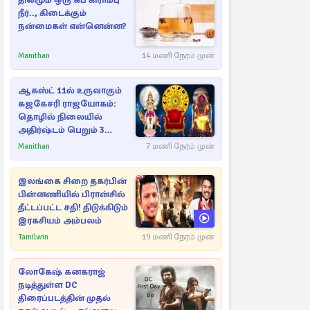
தினமும் ஒரு கப் கிராம்பு
நீர்.., கிடைக்கும்
நன்மைகள் என்னென்ன?
Manithan
14 மணி நேரம் முன்
ஆகஸ்ட் 11ல் உருவாகும்
கஜகேசரி ராஜயோகம்:
தொழில் நிலையில்
அதிர்ஷ்டம் பெறும் 3
ராசிகள்!
Manithan
7 மணி நேரம் முன்
இலங்கை சிறை தகர்பின்
பின்னணியில் பிரான்சில்
தீட்டப்பட்ட சதி! திடுக்கிடும்
இரகசியம் அம்பலம்
Tamilwin
19 மணி நேரம் முன்
லோகேஷ் கனகராஜ்
நடித்துள்ள DC
திரைப்படத்தின் முதல்