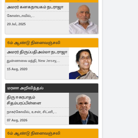
அமரர் கனகநாயகம் நடராஜா
கோண்டாவில்,
புன்னாலைக்கட்டுவன், சவுதி
20 Jul, 2025
அரேபியா, Saudi Arabia, ஜேர்மனி,
Germany, Brampton, Canada
6ம் ஆண்டு நினைவஞ்சலி
அமரர் திருப்பதிஅம்மா நடராஜா
துன்னாலை மத்தி, New Jersey,
United States, Toronto, Canada
15 Aug, 2020
மரண அறிவித்தல்
திரு ஈசுரபாதம்
சிதம்பரப்பிள்ளை
நாகர்கோவில், உசன், சிட்னி,
Australia
07 Aug, 2026
6ம் ஆண்டு நினைவஞ்சலி