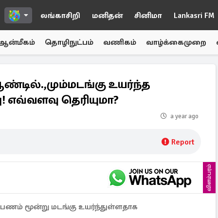
லங்காசிறி
மனிதன்
சினிமா
Lankasri FM
ஆன்மீகம்
தொழிநுட்பம்
வணிகம்
வாழ்க்கைமுறை
ண்டில்.,மும்மடங்கு உயர்ந்த
ு! எவ்வளவு தெரியுமா?
a year ago
Report
விளம்பரம்
் பணம் மூன்று மடங்கு உயர்ந்துள்ளதாக