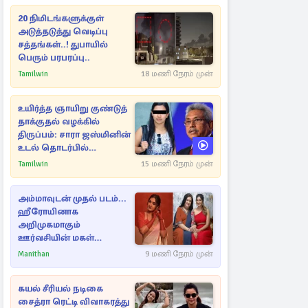
20 நிமிடங்களுக்குள்
அடுத்தடுத்து வெடிப்பு
சத்தங்கள்..! துபாயில்
பெரும் பரபரப்பு..
Tamilwin
18 மணி நேரம் முன்
உயிர்த்த ஞாயிறு குண்டுத்
தாக்குதல் வழக்கில்
திருப்பம்: சாரா ஜஸ்மினின்
உடல் தொடர்பில்
நீதிமன்றத்தில் வெளியான
Tamilwin
15 மணி நேரம் முன்
அதிர்ச்சி தகவல்
அம்மாவுடன் முதல் படம்...
ஹீரோயினாக
அறிமுகமாகும்
ஊர்வசியின் மகள்
தேஜலட்சுமி!
Manithan
9 மணி நேரம் முன்
கயல் சீரியல் நடிகை
சைத்ரா ரெட்டி விவாகரத்து