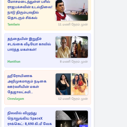
மோசமடைந்துள்ள பசில்
ராஜபக்சவின் உடல்நிலை!
நாடு திரும்புவதில்
தொடரும் சிக்கல்
Tamilwin
11 மணி நேரம் முன்
தந்தையின் இறுதிச்
சடங்கை வீடியோ காலில்
பார்த்த மகள்கள்!
Manithan
8 மணி நேரம் முன்
ஹீரோயினாக
அறிமுகமாகும் நடிகை
ஊர்வசியின் மகள்
தேஜாலட்சுமி..
Cineulagam
12 மணி நேரம் முன்
நிலவில் விழுந்து
நொறுங்கிய SpaceX
ராக்கெட்: 8,690 கி.மீ வேக