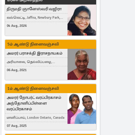
திருமதி ஞானேஸ்வரி வஜிரா
வல்வெட்டி, Jaffna, Newbury Park,
United Kingdom
04 Aug, 2026
5ம் ஆண்டு நினைவஞ்சலி
அமரர் பராசக்தி இராசநாயகம்
அரியாலை, தெல்லிப்பழை,
Montreal, Canada
06 Aug, 2021
1ம் ஆண்டு நினைவஞ்சலி
அமரர் றோபர்ட் வரப்பிரகாசம்
அந்தோனிப்பிள்ளை
வரப்பிரகாசம்
மானிப்பாய், London Ontario, Canada
07 Aug, 2025