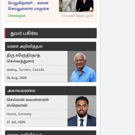
பெறுகிறாரா?... என்ன
செய்துள்ளார் பாருங்க
Cineulagam
14 மணி நேரம் முன்
துயர் பகிர்வு
மரண அறிவித்தல்
திரு சுரேந்திரநாத்
செல்லத்துரை
கண்டி, Toronto, Canada
02 Aug, 2026
அகாலமரணம்
செல்வன் வலன்ரைன்
ஸ்ரெவான்
Hamm, Germany
27 Jul, 2026
மரண அறிவித்தல்