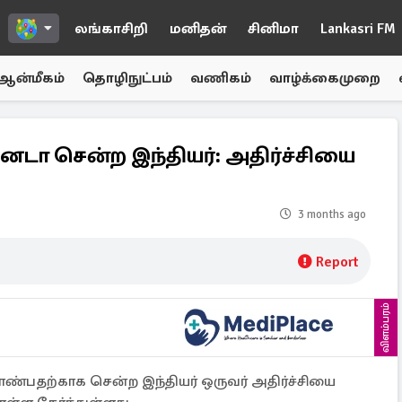
லங்காசிறி
மனிதன்
சினிமா
Lankasri FM
ஆன்மீகம்
தொழிநுட்பம்
வணிகம்
வாழ்க்கைமுறை
டா சென்ற இந்தியர்: அதிர்ச்சியை
3 months ago
Report
விளம்பரம்
ண்பதற்காக சென்ற இந்தியர் ஒருவர் அதிர்ச்சியை