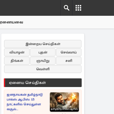
ஏனையவை
இன்றைய செய்திகள்
வியாழன்
புதன்
செவ்வாய்
திங்கள்
ஞாயிறு
சனி
வெள்ளி
ஏனைய செய்திகள்
ஜனநாயகன் தமிழ்நாடு
பாக்ஸ் ஆபிஸ்: 15
நாட்களில் செய்துள்ள
வசூல்..