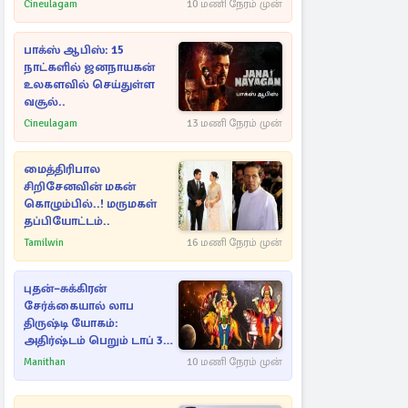
Cineulagam
10 மணி நேரம் முன்
பாக்ஸ் ஆபிஸ்: 15
நாட்களில் ஜனநாயகன்
உலகளவில் செய்துள்ள
வசூல்..
Cineulagam
13 மணி நேரம் முன்
மைத்திரிபால
சிறிசேனவின் மகன்
கொழும்பில்..! மருமகள்
தப்பியோட்டம்..
Tamilwin
16 மணி நேரம் முன்
புதன்–சுக்கிரன்
சேர்க்கையால் லாப
திருஷ்டி யோகம்:
அதிர்ஷ்டம் பெறும் டாப் 3
ராசிகள்!
Manithan
10 மணி நேரம் முன்