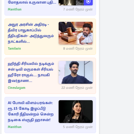
மோதலால் உருவான புதிய
பள்ளம்!
Manithan
7 மணி நேரம் முன்
அநுர அரசின் அதிரடி -
தீவிர பாதுகாப்பில்
நீதிபதிகள்- அடுத்துவரும்
நாட்களில்
அம்பலமாகவுள்ள ரகசியம்
Tamilwin
8 மணி நேரம் முன்
ஹிந்தி சீரியலில் நடிக்கும்
சன் டிவி மருமகள் சீரியல்
ஹீரோ ராகுல்... நாயகி
இவர்தானா...
Cineulagam
22 மணி நேரம் முன்
AI போலி விளம்பரங்கள்:
ரூ.15 கோடி இழப்பீடு
கோரி நீதிமன்றம் சென்ற
நடிகை ஸ்ருதி ஹாசன்!
Manithan
5 மணி நேரம் முன்