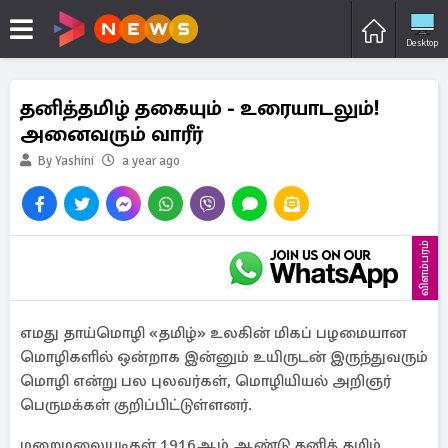
Desktop
தனித்தமிழ் தகையும் - உரையாடலும்!
அனைவரும் வாரீர்
By Yashini
a year ago
விளம்பரம்
எமது தாய்மொழி «தமிழ்» உலகின் மிகப் பழமையான
மொழிகளில் ஒன்றாக இன்னும் உயிருடன் இருந்துவரும்
மொழி என்று பல புலவர்கள், மொழியியல் அறிஞர்
பெருமக்கள் குறிப்பிட்டுள்ளனர்.
மறைமலையடிகள் 1916ஆம் ஆண்டு தனித் தமிழ்