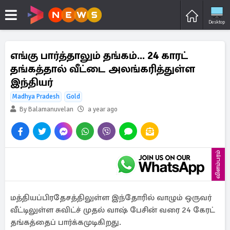
Desktop
எங்கு பார்த்தாலும் தங்கம்... 24 காரட்
தங்கத்தால் வீட்டை அலங்கரித்துள்ள
இந்தியர்
Madhya Pradesh
Gold
By Balamanuvelan
a year ago
விளம்பரம்
மத்தியப்பிரதேசத்திலுள்ள இந்தோரில் வாழும் ஒருவர்
வீட்டிலுள்ள சுவிட்ச் முதல் வாஷ் பேசின் வரை 24 கேரட்
தங்கத்தைப் பார்க்கமுடிகிறது.