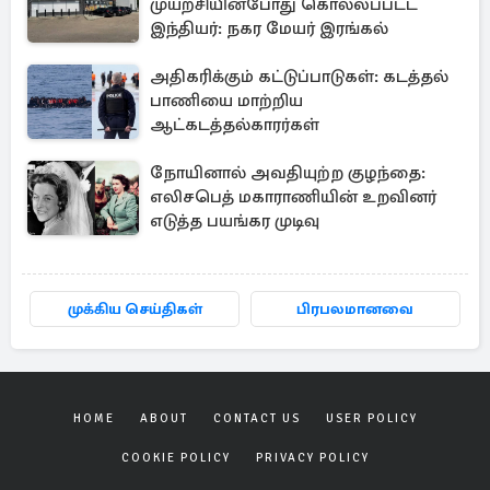
முயற்சியின்போது கொல்லப்பட்ட
இந்தியர்: நகர மேயர் இரங்கல்
அதிகரிக்கும் கட்டுப்பாடுகள்: கடத்தல்
பாணியை மாற்றிய
ஆட்கடத்தல்காரர்கள்
நோயினால் அவதியுற்ற குழந்தை:
எலிசபெத் மகாராணியின் உறவினர்
எடுத்த பயங்கர முடிவு
முக்கிய செய்திகள்
பிரபலமானவை
HOME
ABOUT
CONTACT US
USER POLICY
COOKIE POLICY
PRIVACY POLICY