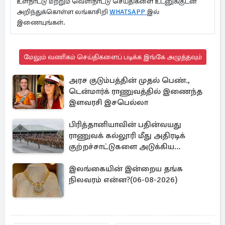
உள்நாட்டு மற்றும் வெளிநாட்டு செய்திகளை உடனுக்குடன்
அறிந்துக்கொள்ள லங்காசிறி
WHATSAPP
இல்
இணையுங்கள்.
மேலும் வணிகம் செய்திகளைப் படிக்க இங்கே அழுத்தவும்
அரச குடும்பத்தின் முதல் பெண்.,
டென்மார்க் ராணுவத்தில் இணைந்த
இளவரசி இசபெல்லா
பிரித்தானியாவின் பதின்வயது
ராணுவக் கல்லூரி மீது அதிரடிக்
குற்றச்சாட்டுகளை அடுக்கிய
பெண்கள்
இலங்கையின் இன்றைய தங்க
நிலவரம் என்ன?(06-08-2026)