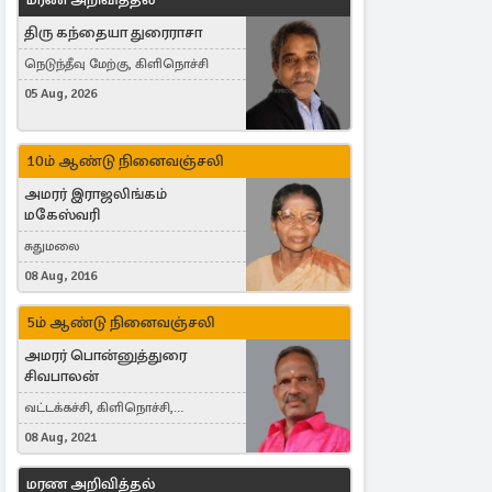
திரு கந்தையா துரைராசா
நெடுந்தீவு மேற்கு, கிளிநொச்சி
05 Aug, 2026
10ம் ஆண்டு நினைவஞ்சலி
அமரர் இராஜலிங்கம்
மகேஸ்வரி
சுதுமலை
08 Aug, 2016
5ம் ஆண்டு நினைவஞ்சலி
அமரர் பொன்னுத்துரை
சிவபாலன்
வட்டக்கச்சி, கிளிநொச்சி,
வட்டக்கச்சி இராமநாதபுரம்
08 Aug, 2021
மரண அறிவித்தல்