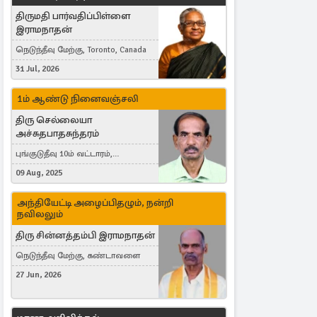
திருமதி பார்வதிப்பிள்ளை
இராமநாதன்
நெடுந்தீவு மேற்கு, Toronto, Canada
31 Jul, 2026
1ம் ஆண்டு நினைவஞ்சலி
திரு செல்லையா
அச்சுதபாதசுந்தரம்
புங்குடுதீவு 10ம் வட்டாரம்,
கொள்ளுப்பிட்டி
09 Aug, 2025
அந்தியேட்டி அழைப்பிதழும், நன்றி
நவிலலும்
திரு சின்னத்தம்பி இராமநாதன்
நெடுந்தீவு மேற்கு, கண்டாவளை
27 Jun, 2026