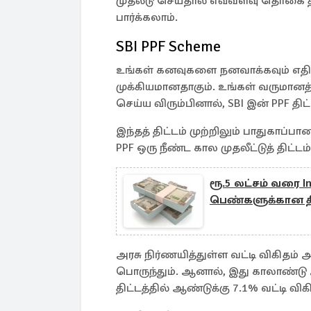
முதலீடு செய்தால் எவ்வளவு தொகை தி
பார்க்கலாம்.
SBI PPF Scheme
உங்கள் கனவுகளை நனவாக்கவும் எதிர்
முக்கியமானதாகும். உங்கள் வருமானத்
செய்ய விரும்பினால், SBI இன் PPF திட்
இந்தத் திட்டம் முற்றிலும் பாதுகாப்பா
PPF ஒரு நீண்ட கால முதலீட்டுத் திட்டம
ரூ.5 லட்சம் வரை In
பெண்களுக்கான தி
அரசு நிர்ணயித்துள்ள வட்டி விகிதம்
பொருந்தும். ஆனால், இது காலாண்டு அடி
திட்டத்தில் ஆண்டுக்கு 7.1% வட்டி வ