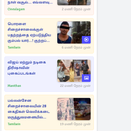
நாள் வசூல்... எவ்வளவு
தெரியுமா?
Cineulagam
2 மணி நேரம் முன்
பொரளை
சிறைச்சாலைக்குள்
பதற்றத்தை ஏற்படுத்திய
கும்பல் யார்...! குற்றப்
பின்னணி தொடர்பில்
Tamilwin
6 மணி நேரம் முன்
அதிர்ச்சித் தகவல்கள்
விஜய் மற்றும் நடிகை
திரிஷாவின்
புகைப்படங்கள்
Manithan
22 மணி நேரம் முன்
பல்லன்சேன
சிறைச்சாலையின் 28
கைதிகள் வெலிக்கடை
மருத்துவமனையில்
அனுமதி
Tamilwin
19 மணி நேரம் முன்