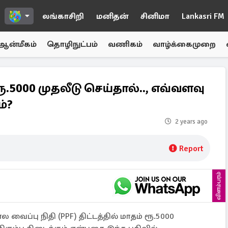
லங்காசிறி
மனிதன்
சினிமா
Lankasri FM
ஆன்மீகம்
தொழிநுட்பம்
வணிகம்
வாழ்க்கைமுறை
 ரூ.5000 முதலீடு செய்தால்.., எவ்வளவு
்?
2 years ago
Report
விளம்பரம்
வைப்பு நிதி (PPF) திட்டத்தில் மாதம் ரூ.5000