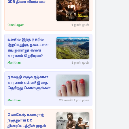
GDN திரை விமர்சனம்
Cineulagam
1 நாள் முன்
உலகில் இந்த நகரில்
இறப்பதற்கு தடையாம்:
எங்குள்ளது? என்ன
காரணம் தெரியுமா?
Manithan
1 நாள் முன்
நகசுத்தி வருவதற்கான
காரணம் என்ன? இதை
தெரிந்து கொள்ளுங்கள்
Manithan
20 மணி நேரம் முன்
லோகேஷ் கனகராஜ்
நடித்துள்ள DC
திரைப்படத்தின் முதல்