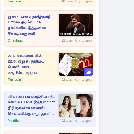
Tamilwin
10 மணி நேரம் முன்
ஜனநாயகன் தமிழ்நாடு
பாக்ஸ் ஆபீஸ்.. 16
நாட்களில் இத்தனை
கோடி வசூலா!!
Cineulagam
22 மணி நேரம் முன்
அரசியலமைப்பின்
22ஆவது திருத்தம்..
வெளியான
உத்தியோகபூர்வ
அறிவிப்பு!
Tamilwin
22 மணி நேரம் முன்
விமானப் பயணத்தில் ஷீட்
மாஸ்க் பயன்படுத்தலாமா?
திரிஷாவின் வைரல்
செல்ஃபிக்கு மருத்துவர்
விளக்கம்
Manithan
22 மணி நேரம் முன்