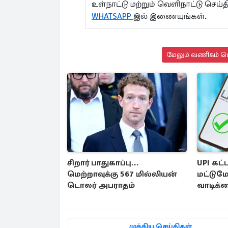
உள்நாட்டு மற்றும் வெளிநாட்டு செ
WHATSAPP
இல் இணையுங்கள்.
மேலும் வணிகம் செ
சிறார் பாதுகாப்பு...
UPI கட
மெற்றாவுக்கு 567 மில்லியன்
மட்டுமே
டொலர் அபராதம்
வாடிக்
இல்லை 
விளக்கம
முக்கிய செய்திகள்