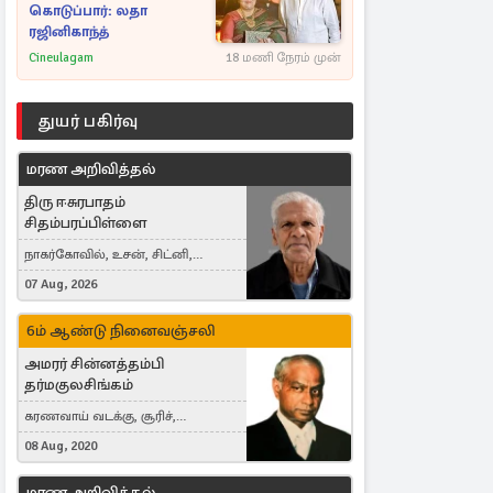
கொடுப்பார்: லதா
ரஜினிகாந்த்
Cineulagam
18 மணி நேரம் முன்
துயர் பகிர்வு
மரண அறிவித்தல்
திரு ஈசுரபாதம்
சிதம்பரப்பிள்ளை
நாகர்கோவில், உசன், சிட்னி,
Australia
07 Aug, 2026
6ம் ஆண்டு நினைவஞ்சலி
அமரர் சின்னத்தம்பி
தர்மகுலசிங்கம்
கரணவாய் வடக்கு, சூரிச்,
Switzerland
08 Aug, 2020
மரண அறிவித்தல்