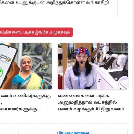
ய்திகளை உடனுக்குடன் அறிந்துக்கொள்ள லங்காசிறி
ய்திகளைப் படிக்க இங்கே அழுத்தவும்
்டணம் வணிகர்களுக்கு
எண்ணங்களை படிக்க
,
அனுமதித்தால் லட்சத்தில்
கையாளர்களுக்கு
பணம் வழங்கும் AI நிறுவனம்
- நிர்மலா சீதாராமன்
்
பிரபலமானவை