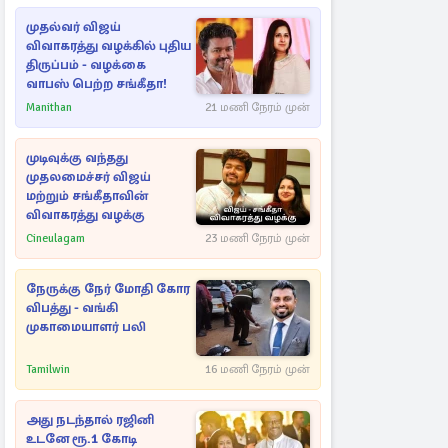
முதல்வர் விஜய்
விவாகரத்து வழக்கில் புதிய
திருப்பம் - வழக்கை
வாபஸ் பெற்ற சங்கீதா!
Manithan
21 மணி நேரம் முன்
முடிவுக்கு வந்தது
முதலமைச்சர் விஜய்
மற்றும் சங்கீதாவின்
விவாகரத்து வழக்கு
Cineulagam
23 மணி நேரம் முன்
நேருக்கு நேர் மோதி கோர
விபத்து - வங்கி
முகாமையாளர் பலி
Tamilwin
16 மணி நேரம் முன்
அது நடந்தால் ரஜினி
உடனே ரூ.1 கோடி