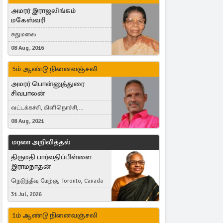
அமரர் இராஜலிங்கம்
மகேஸ்வரி
சுதுமலை
08 Aug, 2016
5ம் ஆண்டு நினைவஞ்சலி
அமரர் பொன்னுத்துரை
சிவபாலன்
வட்டக்கச்சி, கிளிநொச்சி,
வட்டக்கச்சி இராமநாதபுரம்
08 Aug, 2021
மரண அறிவித்தல்
திருமதி பார்வதிப்பிள்ளை
இராமநாதன்
நெடுந்தீவு மேற்கு, Toronto, Canada
31 Jul, 2026
1ம் ஆண்டு நினைவஞ்சலி