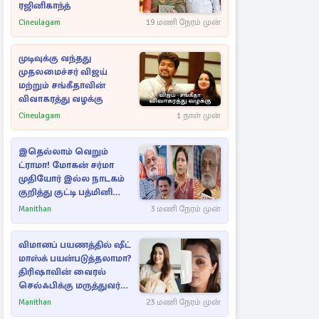
ரஜினிகாந்த்
Cineulagam
19 மணி நேரம் முன்
முடிவுக்கு வந்தது
முதலமைச்சர் விஜய்
மற்றும் சங்கீதாவின்
விவாகரத்து வழக்கு
Cineulagam
1 நாள் முன்
இதெல்லாம் வெறும்
ட்ராமா! மோகன் சர்மா
முதியோர் இல்ல நாடகம்
குறித்து குட்டி பத்மினி
பரபரப்பு பேட்டி
Manithan
3 மணி நேரம் முன்
விமானப் பயணத்தில் ஷீட்
மாஸ்க் பயன்படுத்தலாமா?
திரிஷாவின் வைரல்
செல்ஃபிக்கு மருத்துவர்
விளக்கம்
Manithan
23 மணி நேரம் முன்