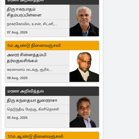
திரு ஈசுரபாதம்
சிதம்பரப்பிள்ளை
நாகர்கோவில், உசன், சிட்னி,
Australia
07 Aug, 2026
6ம் ஆண்டு நினைவஞ்சலி
அமரர் சின்னத்தம்பி
தர்மகுலசிங்கம்
கரணவாய் வடக்கு, சூரிச்,
Switzerland
08 Aug, 2020
மரண அறிவித்தல்
திரு கந்தையா துரைராசா
நெடுந்தீவு மேற்கு, கிளிநொச்சி
05 Aug, 2026
10ம் ஆண்டு நினைவஞ்சலி