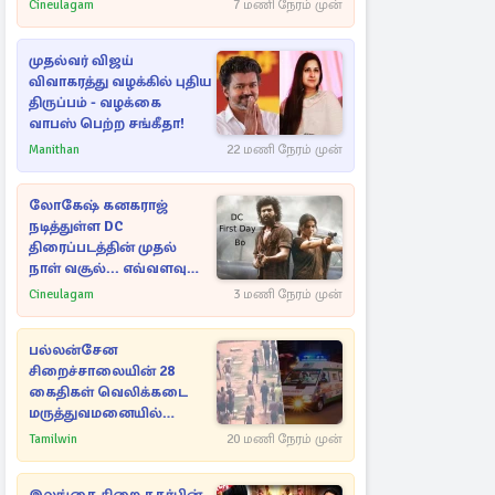
பாக்ஸ் ஆபிஸ்
Cineulagam
7 மணி நேரம் முன்
முதல்வர் விஜய்
விவாகரத்து வழக்கில் புதிய
திருப்பம் - வழக்கை
வாபஸ் பெற்ற சங்கீதா!
Manithan
22 மணி நேரம் முன்
லோகேஷ் கனகராஜ்
நடித்துள்ள DC
திரைப்படத்தின் முதல்
நாள் வசூல்... எவ்வளவு
தெரியுமா?
Cineulagam
3 மணி நேரம் முன்
பல்லன்சேன
சிறைச்சாலையின் 28
கைதிகள் வெலிக்கடை
மருத்துவமனையில்
அனுமதி
Tamilwin
20 மணி நேரம் முன்