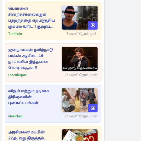
பொரளை
சிறைச்சாலைக்குள்
பதற்றத்தை ஏற்படுத்திய
கும்பல் யார்...! குற்றப்
பின்னணி தொடர்பில்
Tamilwin
7 மணி நேரம் முன்
அதிர்ச்சித் தகவல்கள்
ஜனநாயகன் தமிழ்நாடு
பாக்ஸ் ஆபீஸ்.. 16
நாட்களில் இத்தனை
கோடி வசூலா!!
Cineulagam
23 மணி நேரம் முன்
விஜய் மற்றும் நடிகை
திரிஷாவின்
புகைப்படங்கள்
Manithan
23 மணி நேரம் முன்
அரசியலமைப்பின்
22ஆவது திருத்தம்..