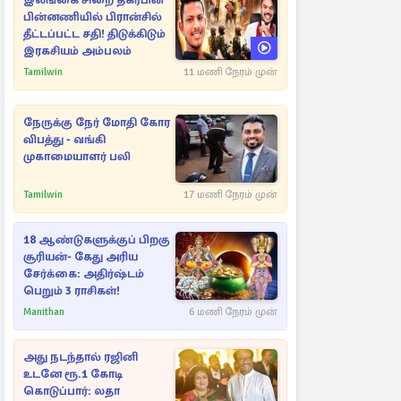
இலங்கை சிறை தகர்பின்
பின்னணியில் பிரான்சில்
தீட்டப்பட்ட சதி! திடுக்கிடும்
இரகசியம் அம்பலம்
Tamilwin
11 மணி நேரம் முன்
நேருக்கு நேர் மோதி கோர
விபத்து - வங்கி
முகாமையாளர் பலி
Tamilwin
17 மணி நேரம் முன்
18 ஆண்டுகளுக்குப் பிறகு
சூரியன்- கேது அரிய
சேர்க்கை: அதிர்ஷ்டம்
பெறும் 3 ராசிகள்!
Manithan
6 மணி நேரம் முன்
அது நடந்தால் ரஜினி
உடனே ரூ.1 கோடி
கொடுப்பார்: லதா