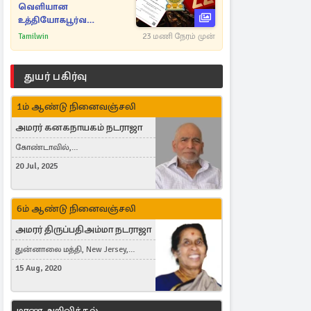
வெளியான
உத்தியோகபூர்வ
அறிவிப்பு!
Tamilwin
23 மணி நேரம் முன்
துயர் பகிர்வு
1ம் ஆண்டு நினைவஞ்சலி
அமரர் கனகநாயகம் நடராஜா
கோண்டாவில்,
புன்னாலைக்கட்டுவன், சவுதி
20 Jul, 2025
அரேபியா, Saudi Arabia, ஜேர்மனி,
Germany, Brampton, Canada
6ம் ஆண்டு நினைவஞ்சலி
அமரர் திருப்பதிஅம்மா நடராஜா
துன்னாலை மத்தி, New Jersey,
United States, Toronto, Canada
15 Aug, 2020
மரண அறிவித்தல்