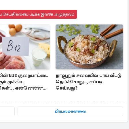
 செய்திகளைப் படிக்க இங்கே அழுத்தவும்
ின் B12 குறைபாட்டை
நாவூறும் சுவையில் பாய் வீட்டு
கும் முக்கிய
நெய்ச்சோறு.., எப்படி
ிகள்.., என்னென்ன
செய்வது?
மா?
பிரபலமானவை