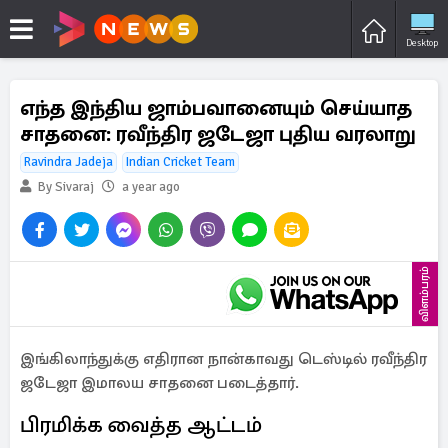
Desktop
எந்த இந்திய ஜாம்பவானையும் செய்யாத
சாதனை: ரவீந்திர ஜடேஜா புதிய வரலாறு
Ravindra Jadeja
Indian Cricket Team
By Sivaraj
a year ago
விளம்பரம்
இங்கிலாந்துக்கு எதிரான நான்காவது டெஸ்டில் ரவீந்திர
ஜடேஜா இமாலய சாதனை படைத்தார்.
பிரமிக்க வைத்த ஆட்டம்