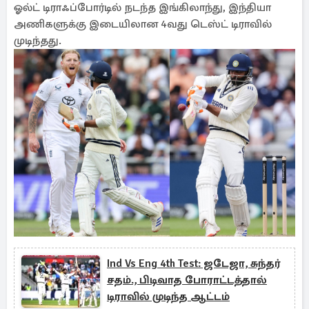
ஓல்ட் டிராஃப்போர்டில் நடந்த இங்கிலாந்து, இந்தியா
அணிகளுக்கு இடையிலான 4வது டெஸ்ட் டிராவில்
முடிந்தது.
Ind Vs Eng 4th Test: ஜடேஜா, சுந்தர்
சதம்., பிடிவாத போராட்டத்தால்
டிராவில் முடிந்த ஆட்டம்