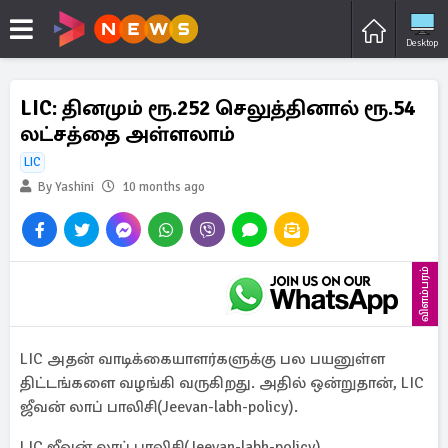
Desktop
LIC: தினமும் ரூ.252 செலுத்தினால் ரூ.54
லட்சத்தை அள்ளலாம்
LIC
By Yashini
10 months ago
விளம்பரம்
LIC அதன் வாடிக்கையாளர்களுக்கு பல பயனுள்ள
திட்டங்களை வழங்கி வருகிறது. அதில் ஒன்றுதான், LIC
ஜீவன் லாப் பாலிசி(Jeevan-labh-policy).
LIC ஜீவன் லாப் பாலிசி(Jeevan-labh-policy)