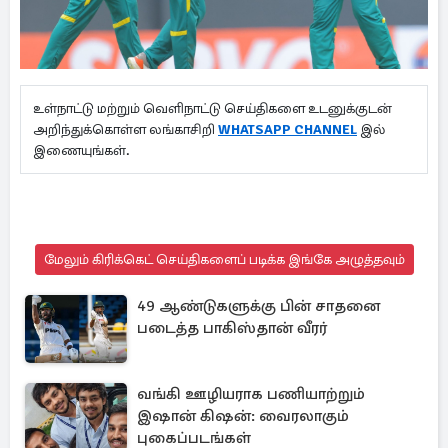
உள்நாட்டு மற்றும் வெளிநாட்டு செய்திகளை உடனுக்குடன்
அறிந்துக்கொள்ள லங்காசிறி
WHATSAPP CHANNEL
இல்
இணையுங்கள்.
மேலும் கிரிக்கெட் செய்திகளைப் படிக்க இங்கே அழுத்தவும்
49 ஆண்டுகளுக்கு பின் சாதனை
படைத்த பாகிஸ்தான் வீரர்
வங்கி ஊழியராக பணியாற்றும்
இஷான் கிஷன்: வைரலாகும்
புகைப்படங்கள்