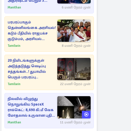
அதிர்ஷ்டம் பெறும் 3
ராசிகள்!
Manithan
6 மணி நேரம் முன்
பரபரப்பாகும்
தென்னிலங்கை அரசியல்!
கடும் பீதியில் ராஜபக்ச
குடும்பம், அரசியல்
நட்புகள்
Tamilwin
8 மணி நேரம் முன்
20 நிமிடங்களுக்குள்
அடுத்தடுத்து வெடிப்பு
சத்தங்கள்..! துபாயில்
பெரும் பரபரப்பு..
Tamilwin
22 மணி நேரம் முன்
நிலவில் விழுந்து
நொறுங்கிய SpaceX
ராக்கெட்: 8,690 கி.மீ வேக
மோதலால் உருவான புதிய
பள்ளம்!
Manithan
11 மணி நேரம் முன்