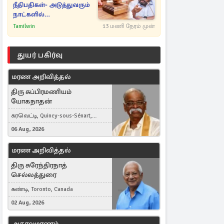
நீதிபதிகள்- அடுத்துவரும்
நாட்களில்
அம்பலமாகவுள்ள ரகசியம்
Tamilwin
13 மணி நேரம் முன்
துயர் பகிர்வு
மரண அறிவித்தல்
திரு சுப்பிரமணியம்
யோகநாதன்
கரவெட்டி, Quincy-sous-Sénart,
France
06 Aug, 2026
மரண அறிவித்தல்
திரு சுரேந்திரநாத்
செல்லத்துரை
கண்டி, Toronto, Canada
02 Aug, 2026
அகாலமரணம்