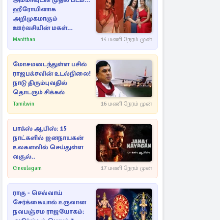
அம்மாவுடன் முதல் படம்...
ஹீரோயினாக
அறிமுகமாகும்
ஊர்வசியின் மகள்
தேஜலட்சுமி!
Manithan
14 மணி நேரம் முன்
மோசமடைந்துள்ள பசில்
ராஜபக்சவின் உடல்நிலை!
நாடு திரும்புவதில்
தொடரும் சிக்கல்
Tamilwin
16 மணி நேரம் முன்
பாக்ஸ் ஆபிஸ்: 15
நாட்களில் ஜனநாயகன்
உலகளவில் செய்துள்ள
வசூல்..
Cineulagam
17 மணி நேரம் முன்
ராகு - செவ்வாய்
சேர்க்கையால் உருவான
நவபஞ்சம ராஜயோகம்: