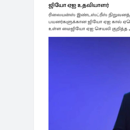
ஜியோ ஏஐ உதவியாளர்
ரிலையன்ஸ் இண்டஸ்ட்ரீஸ் நிறுவனத்த
பயனர்களுக்கான ஜியோ ஏஐ கால் ஏஜென
உள்ள மைஜியோ ஏஐ செயலி குறித்த அ