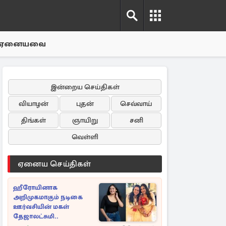
ஏனையவை
இன்றைய செய்திகள்
வியாழன்
புதன்
செவ்வாய்
திங்கள்
ஞாயிறு
சனி
வெள்ளி
ஏனைய செய்திகள்
ஹீரோயினாக
அறிமுகமாகும் நடிகை
ஊர்வசியின் மகள்
தேஜாலட்சுமி..