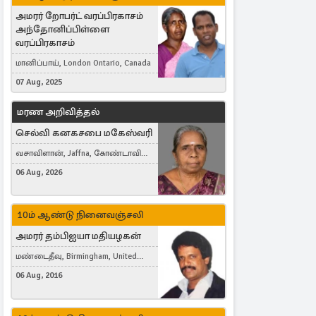
அமரர் றோபர்ட் வரப்பிரகாசம்
அந்தோனிப்பிள்ளை
வரப்பிரகாசம்
மானிப்பாய், London Ontario, Canada
07 Aug, 2025
மரண அறிவித்தல்
செல்வி கனகசபை மகேஸ்வரி
வசாவிளான், Jaffna, கோண்டாவில்
கிழக்கு
06 Aug, 2026
10ம் ஆண்டு நினைவஞ்சலி
அமரர் தம்பிஐயா மதியழகன்
மண்டைதீவு, Birmingham, United
Kingdom
06 Aug, 2016