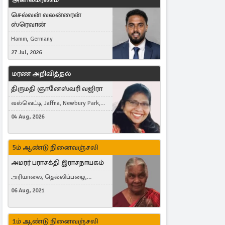
செல்வன் வலன்ரைன்
ஸ்ரெவான்
Hamm, Germany
27 Jul, 2026
மரண அறிவித்தல்
திருமதி ஞானேஸ்வரி வஜிரா
வல்வெட்டி, Jaffna, Newbury Park,
United Kingdom
04 Aug, 2026
5ம் ஆண்டு நினைவஞ்சலி
அமரர் பராசக்தி இராசநாயகம்
அரியாலை, தெல்லிப்பழை,
Montreal, Canada
06 Aug, 2021
1ம் ஆண்டு நினைவஞ்சலி