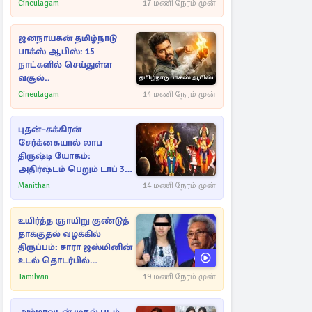
Cineulagam
17 மணி நேரம் முன்
ஜனநாயகன் தமிழ்நாடு
பாக்ஸ் ஆபிஸ்: 15
நாட்களில் செய்துள்ள
வசூல்..
Cineulagam
14 மணி நேரம் முன்
புதன்–சுக்கிரன்
சேர்க்கையால் லாப
திருஷ்டி யோகம்:
அதிர்ஷ்டம் பெறும் டாப் 3
ராசிகள்!
Manithan
14 மணி நேரம் முன்
உயிர்த்த ஞாயிறு குண்டுத்
தாக்குதல் வழக்கில்
திருப்பம்: சாரா ஜஸ்மினின்
உடல் தொடர்பில்
நீதிமன்றத்தில் வெளியான
Tamilwin
19 மணி நேரம் முன்
அதிர்ச்சி தகவல்