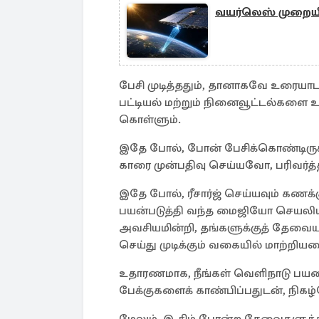
வயர்லெஸ் முறையி
பேசி முடித்ததும், தானாகவே உரையா
பட்டியல் மற்றும் நினைவூட்டல்களை உ
கொள்ளும்.
இதே போல், போன் பேசிக்கொண்டிரு
காரை முன்பதிவு செய்யவோ, பரிவர்
இதே போல், ரீசார்ஜ் செய்யவும் கண
பயன்படுத்தி வந்த மைஜியோ செயலிய
அவசியமின்றி, தங்களுக்குத் தேவ
செய்து முடிக்கும் வகையில் மாற்றிய
உதாரணமாக, நீங்கள் வெளிநாடு பயணம
பேக்குகளைக் காண்பிப்பதுடன், நிகழ்
மேலும், இ-சிம் போன்ற சேவைகளுக்