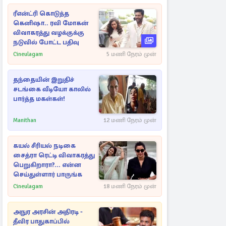
ரீஎன்ட்ரி கொடுத்த
கெனிஷா.. ரவி மோகன்
விவாகரத்து வழக்குக்கு
நடுவில் போட்ட பதிவு
Cineulagam
5 மணி நேரம் முன்
தந்தையின் இறுதிச்
சடங்கை வீடியோ காலில்
பார்த்த மகள்கள்!
Manithan
12 மணி நேரம் முன்
கயல் சீரியல் நடிகை
சைத்ரா ரெட்டி விவாகரத்து
பெறுகிறாரா?... என்ன
செய்துள்ளார் பாருங்க
Cineulagam
18 மணி நேரம் முன்
அநுர அரசின் அதிரடி -
தீவிர பாதுகாப்பில்