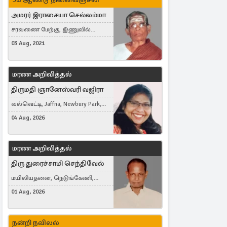
அமரர் இராசையா செல்லம்மா
சரவணை மேற்கு, இணுவில்
கிழக்கு
03 Aug, 2021
மரண அறிவித்தல்
திருமதி ஞானேஸ்வரி வஜிரா
வல்வெட்டி, Jaffna, Newbury Park,
United Kingdom
04 Aug, 2026
மரண அறிவித்தல்
திரு துரைச்சாமி செந்திவேல்
மயிலியதனை, நெடுங்கேணி,
கம்பர்மலை
01 Aug, 2026
நன்றி நவிலல்