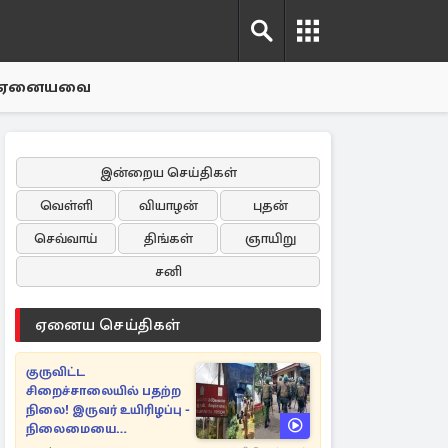
ஏனையவை
இன்றைய செய்திகள்
வெள்ளி
வியாழன்
புதன்
செவ்வாய்
திங்கள்
ஞாயிறு
சனி
ஏனைய செய்திகள்
குருவிட்ட
சிறைச்சாலையில் பதற்ற
நிலை! இருவர் உயிரிழப்பு -
நிலைமையை