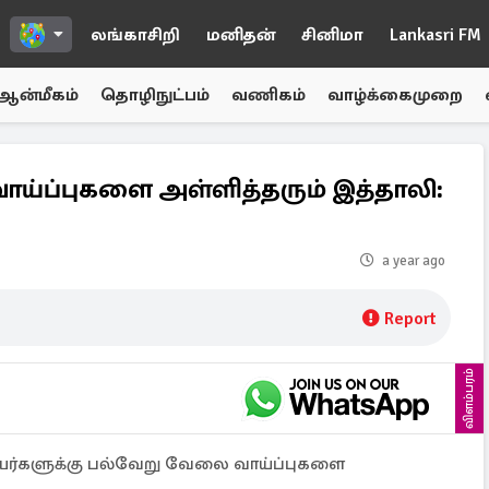
லங்காசிறி
மனிதன்
சினிமா
Lankasri FM
ஆன்மீகம்
தொழிநுட்பம்
வணிகம்
வாழ்க்கைமுறை
ாய்ப்புகளை அள்ளித்தரும் இத்தாலி:
a year ago
Report
விளம்பரம்
யர்களுக்கு பல்வேறு வேலை வாய்ப்புகளை