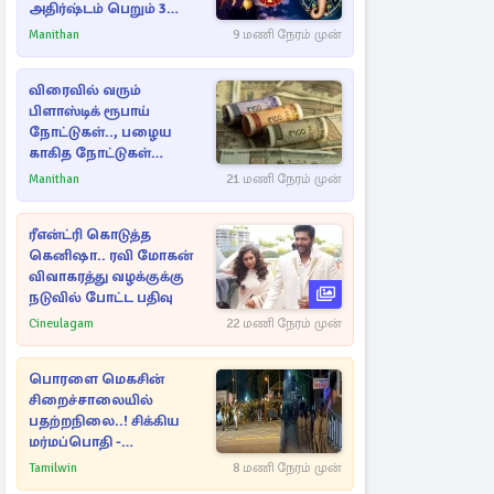
அதிர்ஷ்டம் பெறும் 3
ராசிகள்!
Manithan
9 மணி நேரம் முன்
விரைவில் வரும்
பிளாஸ்டிக் ரூபாய்
நோட்டுகள்.., பழைய
காகித நோட்டுகள்
செல்லுமா?
Manithan
21 மணி நேரம் முன்
ரீஎன்ட்ரி கொடுத்த
கெனிஷா.. ரவி மோகன்
விவாகரத்து வழக்குக்கு
நடுவில் போட்ட பதிவு
Cineulagam
22 மணி நேரம் முன்
பொரளை மெகசின்
சிறைச்சாலையில்
பதற்றநிலை..! சிக்கிய
மர்மப்பொதி -
பின்னணியில் வெளியான
Tamilwin
8 மணி நேரம் முன்
காரணம்