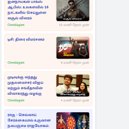
ஜனநாயகன் பாக்ஸ்
ஆபிஸ்: உலகளவில் 16
நாட்களில் செய்துள்ள
வசூல் விவரம்
Cineulagam
11 மணி நேரம் முன்
டிசி: திரை விமர்சனம்
Cineulagam
6 மணி நேரம் முன்
முடிவுக்கு வந்தது
முதலமைச்சர் விஜய்
மற்றும் சங்கீதாவின்
விவாகரத்து வழக்கு
Cineulagam
4 மணி நேரம் முன்
ராகு - செவ்வாய்
சேர்க்கையால் உருவான
நவபஞ்சம ராஜயோகம்: