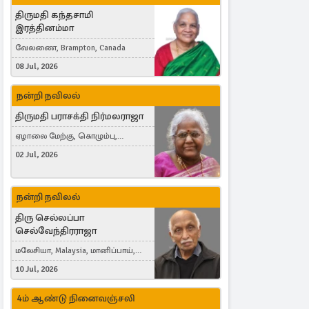
திருமதி கந்தசாமி
இரத்தினம்மா
வேலணை, Brampton, Canada
08 Jul, 2026
நன்றி நவிலல்
திருமதி பராசக்தி நிர்மலராஜா
ஏழாலை மேற்கு, கொழும்பு,
தங்காலை, London, United Kingdom
02 Jul, 2026
நன்றி நவிலல்
திரு செல்லப்பா
செல்வேந்திரராஜா
மலேசியா, Malaysia, மானிப்பாய்,
Duisburg, Germany, London, United
10 Jul, 2026
Kingdom
4ம் ஆண்டு நினைவஞ்சலி