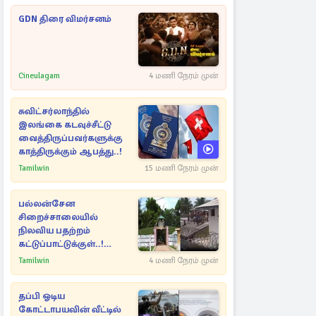
GDN திரை விமர்சனம்
Cineulagam
4 மணி நேரம் முன்
சுவிட்சர்லாந்தில்
இலங்கை கடவுச்சீட்டு
வைத்திருப்பவர்களுக்கு
காத்திருக்கும் ஆபத்து..!
Tamilwin
15 மணி நேரம் முன்
பல்லன்சேன
சிறைச்சாலையில்
நிலவிய பதற்றம்
கட்டுப்பாட்டுக்குள்..!
அதிரடியாக களமிறங்கிய
Tamilwin
4 மணி நேரம் முன்
அதிகாரிகள்
தப்பி ஓடிய
கோட்டாபயவின் வீட்டில்