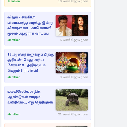
கட்டுப்படுத்த பொலிஸார்
Tamilwin
10 மணி நேரம் முன்
கண்ணீர்புகை பிரயோகம்
விஜய் - சங்கீதா
விவாகரத்து வழக்கு இன்று
விசாரணை - காணொளி
மூலம் ஆஜராக வாய்ப்பு
Manithan
6 மணி நேரம் முன்
18 ஆண்டுகளுக்குப் பிறகு
சூரியன்- கேது அரிய
சேர்க்கை: அதிர்ஷ்டம்
பெறும் 3 ராசிகள்!
Manithan
9 மணி நேரம் முன்
உலகிலேயே அதிக
ஆண்டுகள் வாழும்
உயிரினம்.., எது தெரியுமா?
Manithan
21 மணி நேரம் முன்