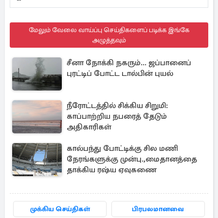
மேலும் வேலை வாய்ப்பு செய்திகளைப் படிக்க இங்கே
அழுத்தவும்
சீனா நோக்கி நகரும்... ஜப்பானைப்
புரட்டிப் போட்ட டால்பின் புயல்
நீரோட்டத்தில் சிக்கிய சிறுமி:
காப்பாற்றிய நபரைத் தேடும்
அதிகாரிகள்
கால்பந்து போட்டிக்கு சில மணி
நேரங்களுக்கு முன்பு.,மைதானத்தை
தாக்கிய ரஷ்ய ஏவுகணை
முக்கிய செய்திகள்
பிரபலமானவை