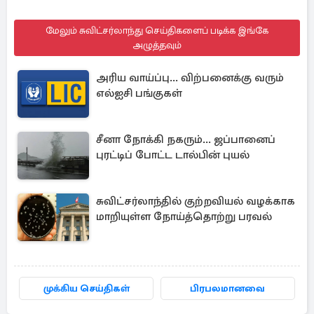
மேலும் சுவிட்சர்லாந்து செய்திகளைப் படிக்க இங்கே
அழுத்தவும்
அரிய வாய்ப்பு... விற்பனைக்கு வரும்
எல்ஐசி பங்குகள்
சீனா நோக்கி நகரும்... ஜப்பானைப்
புரட்டிப் போட்ட டால்பின் புயல்
சுவிட்சர்லாந்தில் குற்றவியல் வழக்காக
மாறியுள்ள நோய்த்தொற்று பரவல்
முக்கிய செய்திகள்
பிரபலமானவை