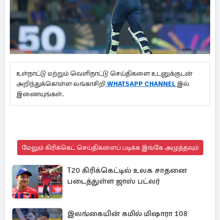
உள்நாட்டு மற்றும் வெளிநாட்டு செய்திகளை உடனுக்குடன்
அறிந்துக்கொள்ள லங்காசிறி
WHATSAPP CHANNEL
இல்
இணையுங்கள்.
மேலும் கிரிக்கெட் செய்திகளைப் படிக்க இங்கே அழுத்தவும்
T20 கிரிக்கெட்டில் உலக சாதனை
படைத்துள்ள ஜாஸ் பட்லர்
இலங்கையின் கமில் மிஷாரா 108