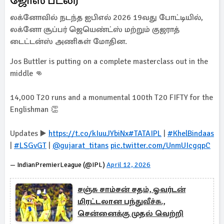
ஜோஸ் பட்லர்
லக்னோவில் நடந்த ஐபிஎல் 2026 19வது போட்டியில்,
லக்னோ சூப்பர் ஜெயெண்ட்ஸ் மற்றும் குஜராத்
டைட்டன்ஸ் அணிகள் மோதின.
Jos Buttler is putting on a complete masterclass out in the
middle 👊
14,000 T20 runs and a monumental 100th T20 FIFTY for the
Englishman 👏
Updates ▶️
https://t.co/kIuuJYbiNx
#TATAIPL
|
#KhelBindaas
|
#LSGvGT
|
@gujarat_titans
pic.twitter.com/UnmUIcgqpC
— IndianPremierLeague (@IPL)
April 12, 2026
சஞ்சு சாம்சன் சதம், ஓவர்டன்
மிரட்டலான பந்துவீச்சு.,
சென்னைக்கு முதல் வெற்றி