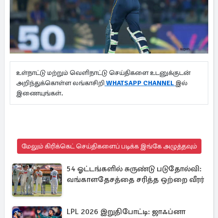
உள்நாட்டு மற்றும் வெளிநாட்டு செய்திகளை உடனுக்குடன்
அறிந்துக்கொள்ள லங்காசிறி
WHATSAPP CHANNEL
இல்
இணையுங்கள்.
மேலும் கிரிக்கெட் செய்திகளைப் படிக்க இங்கே அழுத்தவும்
54 ஓட்டங்களில் சுருண்டு படுதோல்வி:
வங்காளதேசத்தை சரித்த ஒற்றை வீரர்
LPL 2026 இறுதிபோட்டி: ஜாஃப்னா