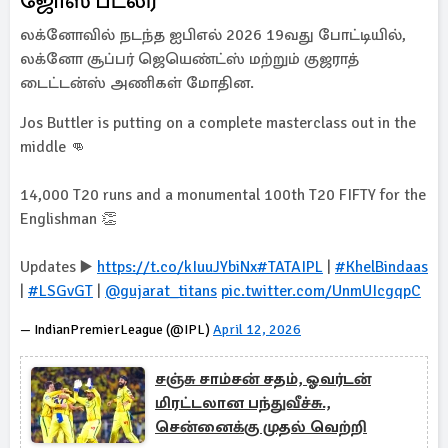
ஜோஸ் பட்லர்
லக்னோவில் நடந்த ஐபிஎல் 2026 19வது போட்டியில்,
லக்னோ சூப்பர் ஜெயெண்ட்ஸ் மற்றும் குஜராத்
டைட்டன்ஸ் அணிகள் மோதின.
Jos Buttler is putting on a complete masterclass out in the
middle 👊
14,000 T20 runs and a monumental 100th T20 FIFTY for the
Englishman 👏
Updates ▶️
https://t.co/kIuuJYbiNx
#TATAIPL
|
#KhelBindaas
|
#LSGvGT
|
@gujarat_titans
pic.twitter.com/UnmUIcgqpC
— IndianPremierLeague (@IPL)
April 12, 2026
சஞ்சு சாம்சன் சதம், ஓவர்டன்
மிரட்டலான பந்துவீச்சு.,
சென்னைக்கு முதல் வெற்றி