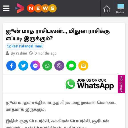
Desktop
ஜூன் மாத ராசிபலன்.., மிதுன ராசிக்கு
எப்படி இருக்கும்?
12 Rasi Palangal Tamil
By Yashini
3 months ago
விளம்பரம்
ஜூன் மாதம் சக்திவாய்ந்த கிரக மாற்றங்கள் கொண்ட
மாதமாக இருக்கும்.
இதில் குரு பெயர்ச்சி, சுக்கிரன் பெயர்ச்சி, சூரியன்
மற்றும் புதன் பெயர்ச்சிகள் ஆகியவை