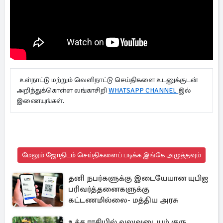
உள்நாட்டு மற்றும் வெளிநாட்டு செய்திகளை உடனுக்குடன்
அறிந்துக்கொள்ள லங்காசிறி
WHATSAPP CHANNEL
இல்
இணையுங்கள்.
மேலும் ஜோதிடம் செய்திகளைப் படிக்க இங்கே அழுத்தவும்
தனி நபர்களுக்கு இடையேயான யுபிஐ
பரிவர்த்தனைகளுக்கு
கட்டணமில்லை- மத்திய அரசு
உச்ச ராசியில் வலுவடையும் குரு..,