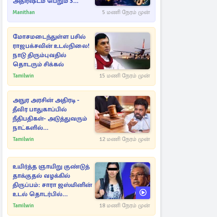
அதிர்ஷ்டம் பெறும் 3
ராசிகள்!
Manithan
5 மணி நேரம் முன்
மோசமடைந்துள்ள பசில்
ராஜபக்சவின் உடல்நிலை!
நாடு திரும்புவதில்
தொடரும் சிக்கல்
Tamilwin
15 மணி நேரம் முன்
அநுர அரசின் அதிரடி -
தீவிர பாதுகாப்பில்
நீதிபதிகள்- அடுத்துவரும்
நாட்களில்
அம்பலமாகவுள்ள ரகசியம்
Tamilwin
12 மணி நேரம் முன்
உயிர்த்த ஞாயிறு குண்டுத்
தாக்குதல் வழக்கில்
திருப்பம்: சாரா ஜஸ்மினின்
உடல் தொடர்பில்
நீதிமன்றத்தில் வெளியான
Tamilwin
18 மணி நேரம் முன்
அதிர்ச்சி தகவல்