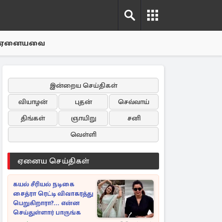
ஏனையவை
இன்றைய செய்திகள்
வியாழன்
புதன்
செவ்வாய்
திங்கள்
ஞாயிறு
சனி
வெள்ளி
ஏனைய செய்திகள்
கயல் சீரியல் நடிகை
சைத்ரா ரெட்டி விவாகரத்து
பெறுகிறாரா?... என்ன
செய்துள்ளார் பாருங்க