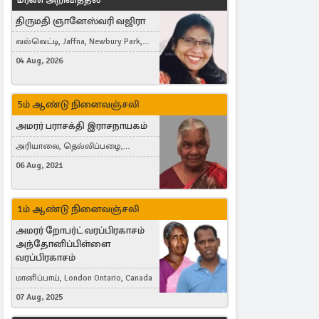
திருமதி ஞானேஸ்வரி வஜிரா
வல்வெட்டி, Jaffna, Newbury Park,
United Kingdom
04 Aug, 2026
5ம் ஆண்டு நினைவஞ்சலி
அமரர் பராசக்தி இராசநாயகம்
அரியாலை, தெல்லிப்பழை,
Montreal, Canada
06 Aug, 2021
1ம் ஆண்டு நினைவஞ்சலி
அமரர் றோபர்ட் வரப்பிரகாசம்
அந்தோனிப்பிள்ளை
வரப்பிரகாசம்
மானிப்பாய், London Ontario, Canada
07 Aug, 2025