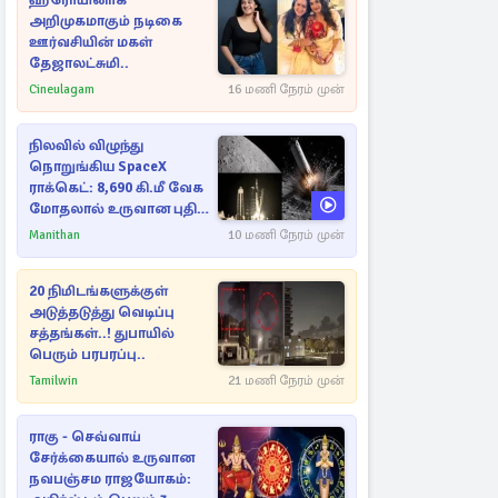
ஹீரோயினாக
அறிமுகமாகும் நடிகை
ஊர்வசியின் மகள்
தேஜாலட்சுமி..
Cineulagam
16 மணி நேரம் முன்
நிலவில் விழுந்து
நொறுங்கிய SpaceX
ராக்கெட்: 8,690 கி.மீ வேக
மோதலால் உருவான புதிய
பள்ளம்!
Manithan
10 மணி நேரம் முன்
20 நிமிடங்களுக்குள்
அடுத்தடுத்து வெடிப்பு
சத்தங்கள்..! துபாயில்
பெரும் பரபரப்பு..
Tamilwin
21 மணி நேரம் முன்
ராகு - செவ்வாய்
சேர்க்கையால் உருவான
நவபஞ்சம ராஜயோகம்: