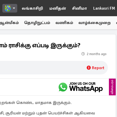
லங்காசிறி
மனிதன்
சினிமா
Lankasri FM
ஆன்மீகம்
தொழிநுட்பம்
வணிகம்
வாழ்க்கைமுறை
் ராசிக்கு எப்படி இருக்கும்?
2 months ago
Report
விளம்பரம்
ாற்றங்கள் கொண்ட மாதமாக இருக்கும்.
்ச்சி, சூரியன் மற்றும் புதன் பெயர்ச்சிகள் ஆகியவை