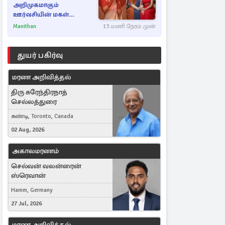
அறிமுகமாகும்
ஊர்வசியின் மகள்
தேஜலட்சுமி!
Manithan
13 மணி நேரம் முன்
துயர் பகிர்வு
மரண அறிவித்தல்
திரு சுரேந்திரநாத்
செல்லத்துரை
கண்டி, Toronto, Canada
02 Aug, 2026
அகாலமரணம்
செல்வன் வலன்ரைன்
ஸ்ரெவான்
Hamm, Germany
27 Jul, 2026
மரண அறிவித்தல்