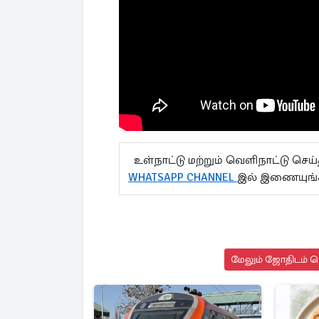
உள்நாட்டு மற்றும் வெளிநாட்டு செ
WHATSAPP CHANNEL
இல் இணையுங
மேலும் ஜோதிடம் செ