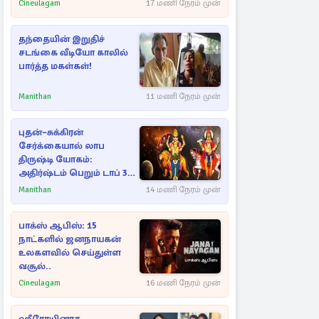
Cineulagam
17 மணி நேரம் முன்
தந்தையின் இறுதிச்
சடங்கை வீடியோ காலில்
பார்த்த மகள்கள்!
Manithan
11 மணி நேரம் முன்
புதன்–சுக்கிரன்
சேர்க்கையால் லாப
திருஷ்டி யோகம்:
அதிர்ஷ்டம் பெறும் டாப் 3
ராசிகள்!
Manithan
14 மணி நேரம் முன்
பாக்ஸ் ஆபிஸ்: 15
நாட்களில் ஜனநாயகன்
உலகளவில் செய்துள்ள
வசூல்..
Cineulagam
16 மணி நேரம் முன்