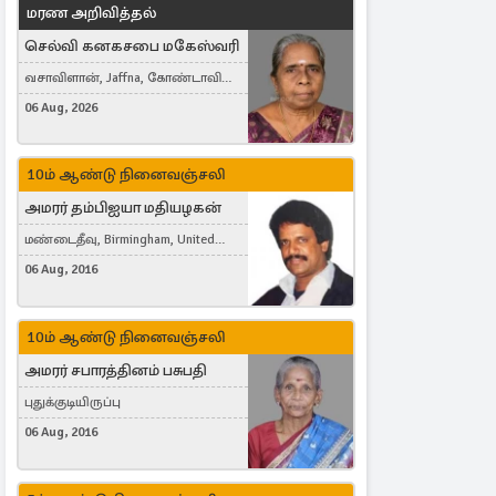
மரண அறிவித்தல்
செல்வி கனகசபை மகேஸ்வரி
வசாவிளான், Jaffna, கோண்டாவில்
கிழக்கு
06 Aug, 2026
10ம் ஆண்டு நினைவஞ்சலி
அமரர் தம்பிஐயா மதியழகன்
மண்டைதீவு, Birmingham, United
Kingdom
06 Aug, 2016
10ம் ஆண்டு நினைவஞ்சலி
அமரர் சபாரத்தினம் பசுபதி
புதுக்குடியிருப்பு
06 Aug, 2016