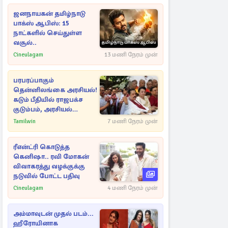
ஜனநாயகன் தமிழ்நாடு
பாக்ஸ் ஆபிஸ்: 15
நாட்களில் செய்துள்ள
வசூல்..
Cineulagam
13 மணி நேரம் முன்
பரபரப்பாகும்
தென்னிலங்கை அரசியல்!
கடும் பீதியில் ராஜபக்ச
குடும்பம், அரசியல்
நட்புகள்
Tamilwin
7 மணி நேரம் முன்
ரீஎன்ட்ரி கொடுத்த
கெனிஷா.. ரவி மோகன்
விவாகரத்து வழக்குக்கு
நடுவில் போட்ட பதிவு
Cineulagam
4 மணி நேரம் முன்
அம்மாவுடன் முதல் படம்...
ஹீரோயினாக