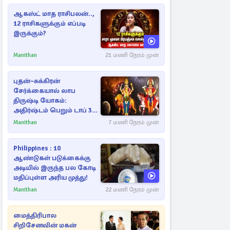
ஆகஸ்ட் மாத ராசிபலன்..,
12 ராசிகளுக்கும் எப்படி
இருக்கும்?
Manithan
21 மணி நேரம் முன்
புதன்–சுக்கிரன்
சேர்க்கையால் லாப
திருஷ்டி யோகம்:
அதிர்ஷ்டம் பெறும் டாப் 3
ராசிகள்!
Manithan
7 மணி நேரம் முன்
Philippines : 10
ஆண்டுகள் படுக்கைக்கு
அடியில் இருந்த பல கோடி
மதிப்புள்ள அரிய முத்து!
Manithan
22 மணி நேரம் முன்
மைத்திரிபால
சிறிசேனவின் மகன்