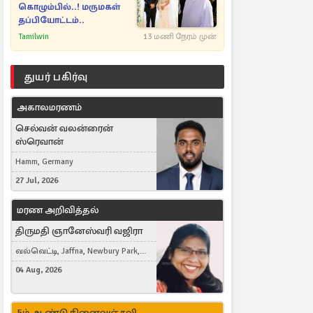
கொழும்பில்..! மருமகள்
தப்பியோட்டம்..
Tamilwin
13 மணி நேரம் முன்
துயர் பகிர்வு
அகாலமரணம்
செல்வன் வலன்ரைன்
ஸ்ரெவான்
Hamm, Germany
27 Jul, 2026
மரண அறிவித்தல்
திருமதி ஞானேஸ்வரி வஜிரா
வல்வெட்டி, Jaffna, Newbury Park,
United Kingdom
04 Aug, 2026
5ம் ஆண்டு நினைவஞ்சலி