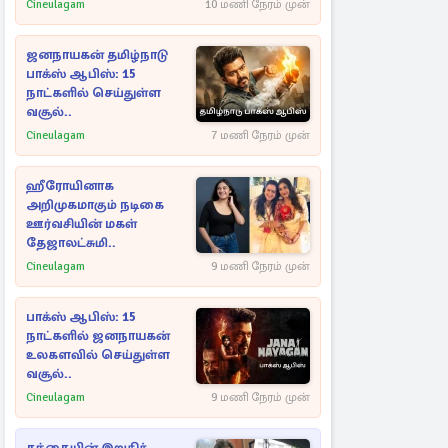
Cineulagam
10 மணி நேரம் முன்
ஜனநாயகன் தமிழ்நாடு
பாக்ஸ் ஆபிஸ்: 15
நாட்களில் செய்துள்ள
வசூல்..
Cineulagam
7 மணி நேரம் முன்
ஹீரோயினாக
அறிமுகமாகும் நடிகை
ஊர்வசியின் மகள்
தேஜாலட்சுமி..
Cineulagam
9 மணி நேரம் முன்
பாக்ஸ் ஆபிஸ்: 15
நாட்களில் ஜனநாயகன்
உலகளவில் செய்துள்ள
வசூல்..
Cineulagam
9 மணி நேரம் முன்