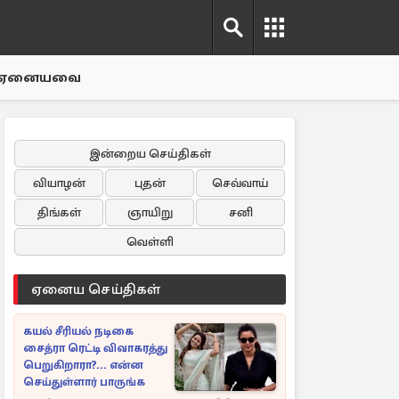
ஏனையவை
இன்றைய செய்திகள்
வியாழன்
புதன்
செவ்வாய்
திங்கள்
ஞாயிறு
சனி
வெள்ளி
ஏனைய செய்திகள்
கயல் சீரியல் நடிகை
சைத்ரா ரெட்டி விவாகரத்து
பெறுகிறாரா?... என்ன
செய்துள்ளார் பாருங்க