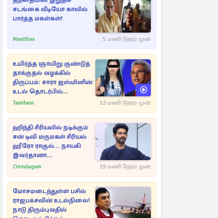
தந்தையின் இறுதிச்
சடங்கை வீடியோ காலில்
பார்த்த மகள்கள்!
Manithan
5 மணி நேரம் முன்
உயிர்த்த ஞாயிறு குண்டுத்
தாக்குதல் வழக்கில்
திருப்பம்: சாரா ஜஸ்மினின்
உடல் தொடர்பில்
நீதிமன்றத்தில் வெளியான
Tamilwin
12 மணி நேரம் முன்
அதிர்ச்சி தகவல்
ஹிந்தி சீரியலில் நடிக்கும்
சன் டிவி மருமகள் சீரியல்
ஹீரோ ராகுல்... நாயகி
இவர்தானா...
Cineulagam
19 மணி நேரம் முன்
மோசமடைந்துள்ள பசில்
ராஜபக்சவின் உடல்நிலை!
நாடு திரும்புவதில்