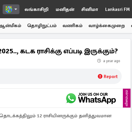
லங்காசிறி
மனிதன்
சினிமா
Lankasri FM
ஆன்மீகம்
தொழிநுட்பம்
வணிகம்
வாழ்க்கைமுறை
5.., கடக ராசிக்கு எப்படி இருக்கும்?
a year ago
Report
விளம்பரம்
டக்கத்திலும் 12 ராசியினருக்கும் தனித்துவமான