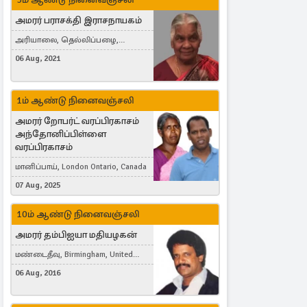
அமரர் பராசக்தி இராசநாயகம்
அரியாலை, தெல்லிப்பழை,
Montreal, Canada
06 Aug, 2021
1ம் ஆண்டு நினைவஞ்சலி
அமரர் றோபர்ட் வரப்பிரகாசம்
அந்தோனிப்பிள்ளை
வரப்பிரகாசம்
மானிப்பாய், London Ontario, Canada
07 Aug, 2025
10ம் ஆண்டு நினைவஞ்சலி
அமரர் தம்பிஐயா மதியழகன்
மண்டைதீவு, Birmingham, United
Kingdom
06 Aug, 2016