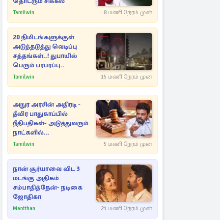
தொடரும் சிக்கல்
Tamilwin
8 மணி நேரம் முன்
20 நிமிடங்களுக்குள்
அடுத்தடுத்து வெடிப்பு
சத்தங்கள்..! துபாயில்
பெரும் பரபரப்பு..
Tamilwin
15 மணி நேரம் முன்
அநுர அரசின் அதிரடி -
தீவிர பாதுகாப்பில்
நீதிபதிகள்- அடுத்துவரும்
நாட்களில்
அம்பலமாகவுள்ள ரகசியம்
Tamilwin
5 மணி நேரம் முன்
நான் சூர்யாவை விட 3
மடங்கு அதிகம்
சம்பாதித்தேன்- நடிகை
ஜோதிகா
Manithan
21 மணி நேரம் முன்