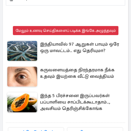
மேலும் உணவு செய்திகளைப் படிக்க இங்கே அழுத்தவும்
இந்தியாவில் 97 ஆறுகள் பாயும் ஒரே
ஒரு மாவட்டம்.. எது தெரியுமா?
கருவளையத்தை நிரந்தரமாக நீக்க
உதவும் இயற்கை வீட்டு வைத்தியம்
இந்த 5 பிரச்சனை இருப்பவர்கள்
பப்பாளியை சாப்பிடக்கூடாதாம்..,
அவசியம் தெரிஞ்சிக்கோங்க