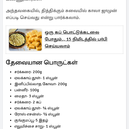
அந்தவகையில், தித்திக்கும் சுவையில் காலா ஜாமுன்
எப்படி செய்வது என்று பார்க்கலாம்.
ஒரு கப் பொட்டுக்கடலை
போதும்.., 15 நிமிடத்தில் பர்பி
செய்யலாம்
தேவையான பொருட்கள்
சர்க்கரை- 200g
ஏலக்காய் தூள்- 1 ஸ்பூன்
இனிப்பில்லாத கோவா- 200g
பன்னீர்- 100g
மைதா- 3 ஸ்பூன்
சர்க்கரை- 2 கப்
ஏலக்காய் தூள்- ¼ ஸ்பூன்
ரோஸ் எசன்ஸ்- ½ ஸ்பூன்
குங்குமப்பூ-5 இதழ்
எலுமிச்சை சாறு- 1 ஸ்பூன்