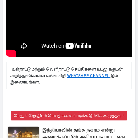
உள்நாட்டு மற்றும் வெளிநாட்டு செய்திகளை உடனுக்குடன்
அறிந்துக்கொள்ள லங்காசிறி
WHATSAPP CHANNEL
இல்
இணையுங்கள்.
மேலும் ஜோதிடம் செய்திகளைப் படிக்க இங்கே அழுத்தவும்
இந்தியாவின் தங்க நகரம் என்று
அழைக்கப்படும் அதிசய நகரம்.., எது