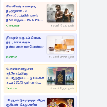
லோகேஷ் கனகராஜ்
நடித்துள்ள DC
திரைப்படத்தின் முதல்
நாள் வசூல்... எவ்வளவு
தெரியுமா?
Cineulagam
8 மணி நேரம் முன்
தினமும் ஒரு கப் கிராம்பு
நீர்.., கிடைக்கும்
நன்மைகள் என்னென்ன?
Manithan
11 மணி நேரம் முன்
போலியானது என
சந்தேகத்திற்கு
உட்படுத்தப்பட்ட இலங்கை
கடவுச்சீட்டு! முன்னாள்
எம்.பிக்கு
Tamilwin
6 மணி நேரம் முன்
பிரித்தானியாவில் ஏற்பட்ட
சிக்கல்
18 ஆண்டுகளுக்குப் பிறகு
சூரியன்- கேது அரிய