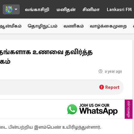
லங்காசிறி
மனிதன்
சினிமா
Lankasri FM
ஆன்மீகம்
தொழிநுட்பம்
வணிகம்
வாழ்க்கைமுறை
 6 மாதங்களாக உணவை தவிர்த்த
கம்
a year ago
Report
விளம்பரம்
டை பின்பற்றிய இளம்பெண் உயிரிழந்துள்ளார்.