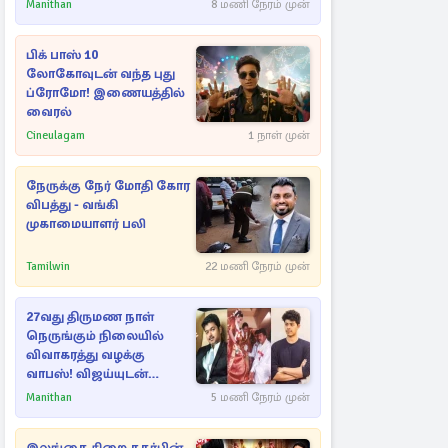
பரபரப்பு பேட்டி
Manithan
8 மணி நேரம் முன்
பிக் பாஸ் 10
லோகோவுடன் வந்த புது
ப்ரோமோ! இணையத்தில்
வைரல்
Cineulagam
1 நாள் முன்
நேருக்கு நேர் மோதி கோர
விபத்து - வங்கி
முகாமையாளர் பலி
Tamilwin
22 மணி நேரம் முன்
27வது திருமண நாள்
நெருங்கும் நிலையில்
விவாகரத்து வழக்கு
வாபஸ்! விஜய்யுடன்
மீண்டும் இணைவாரா?
Manithan
5 மணி நேரம் முன்