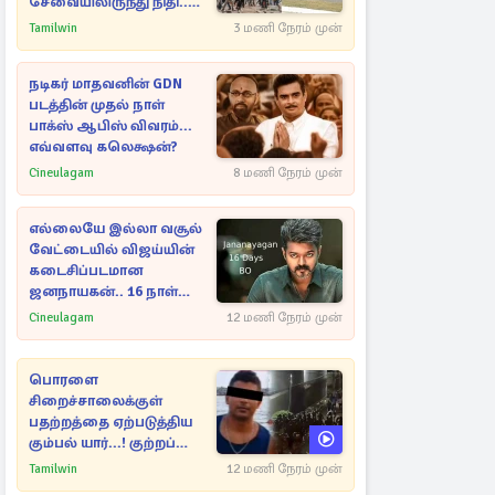
சேவையிலிருந்து நிதி..
வெளியான அதிர்ச்சி
Tamilwin
3 மணி நேரம் முன்
தகவல்!
நடிகர் மாதவனின் GDN
படத்தின் முதல் நாள்
பாக்ஸ் ஆபிஸ் விவரம்...
எவ்வளவு கலெக்ஷன்?
Cineulagam
8 மணி நேரம் முன்
எல்லையே இல்லா வசூல்
வேட்டையில் விஜய்யின்
கடைசிப்படமான
ஜனநாயகன்.. 16 நாள்
பாக்ஸ் ஆபிஸ்
Cineulagam
12 மணி நேரம் முன்
பொரளை
சிறைச்சாலைக்குள்
பதற்றத்தை ஏற்படுத்திய
கும்பல் யார்...! குற்றப்
பின்னணி தொடர்பில்
Tamilwin
12 மணி நேரம் முன்
அதிர்ச்சித் தகவல்கள்