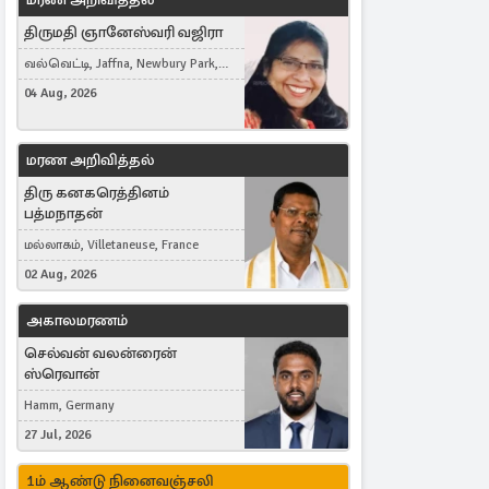
திருமதி ஞானேஸ்வரி வஜிரா
வல்வெட்டி, Jaffna, Newbury Park,
United Kingdom
04 Aug, 2026
மரண அறிவித்தல்
திரு கனகரெத்தினம்
பத்மநாதன்
மல்லாகம், Villetaneuse, France
02 Aug, 2026
அகாலமரணம்
செல்வன் வலன்ரைன்
ஸ்ரெவான்
Hamm, Germany
27 Jul, 2026
1ம் ஆண்டு நினைவஞ்சலி