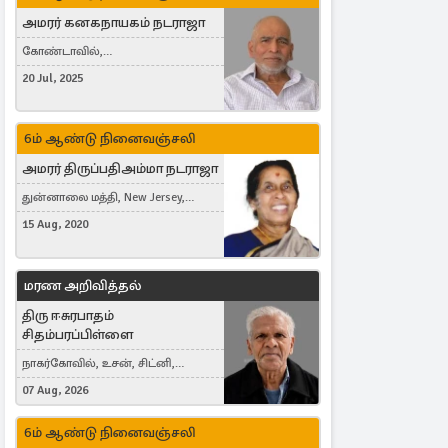
அமரர் கனகநாயகம் நடராஜா
கோண்டாவில்,
புன்னாலைக்கட்டுவன், சவுதி
20 Jul, 2025
அரேபியா, Saudi Arabia, ஜேர்மனி,
Germany, Brampton, Canada
6ம் ஆண்டு நினைவஞ்சலி
அமரர் திருப்பதிஅம்மா நடராஜா
துன்னாலை மத்தி, New Jersey,
United States, Toronto, Canada
15 Aug, 2020
மரண அறிவித்தல்
திரு ஈசுரபாதம்
சிதம்பரப்பிள்ளை
நாகர்கோவில், உசன், சிட்னி,
Australia
07 Aug, 2026
6ம் ஆண்டு நினைவஞ்சலி