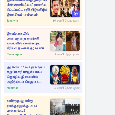
இலங்கை சிறை தகர்பின்
பின்னணியில் பிரான்சில்
தீட்டப்பட்ட சதி! திடுக்கிடும்
இரகசியம் அம்பலம்
Tamilwin
16 மணி நேரம் முன்
இலங்கையில்
அரைகுறை கவர்ச்சி
உடையில் வலம்வந்த
சீரியல் நடிகை தர்ஷனா...
அவரே வெளியிட்ட
Cineulagam
3 மணி நேரம் முன்
வீடியோ
ஆகஸ்ட் 11ல் உருவாகும்
கஜகேசரி ராஜயோகம்:
தொழில் நிலையில்
அதிர்ஷ்டம் பெறும் 3
ராசிகள்!
Manithan
3 மணி நேரம் முன்
உயிர்த்த ஞாயிறு
தாக்குதலுக்கு அரச
புலனாய்வுச்