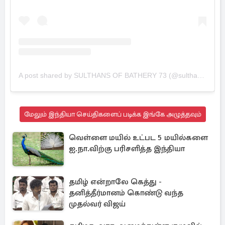
A post shared by SULTHANS OF BATHERY 73 (@sulthans_of_bathery)
மேலும் இந்தியா செய்திகளைப் படிக்க இங்கே அழுத்தவும்
வெள்ளை மயில் உட்பட 5 மயில்களை
ஐ.நா.விற்கு பரிசளித்த இந்தியா
தமிழ் என்றாலே கெத்து -
தனித்தீர்மானம் கொண்டு வந்த
முதல்வர் விஜய்