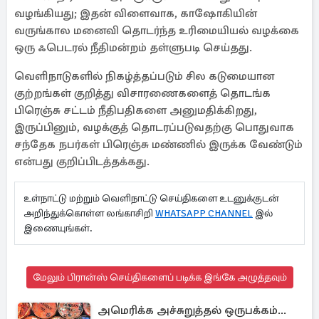
வழங்கியது; இதன் விளைவாக, காஷோகியின்
வருங்கால மனைவி தொடர்ந்த உரிமையியல் வழக்கை
ஒரு ஃபெடரல் நீதிமன்றம் தள்ளுபடி செய்தது.
வெளிநாடுகளில் நிகழ்த்தப்படும் சில கடுமையான
குற்றங்கள் குறித்து விசாரணைகளைத் தொடங்க
பிரெஞ்சு சட்டம் நீதிபதிகளை அனுமதிக்கிறது,
இருப்பினும், வழக்குத் தொடரப்படுவதற்கு பொதுவாக
சந்தேக நபர்கள் பிரெஞ்சு மண்ணில் இருக்க வேண்டும்
என்பது குறிப்பிடத்தக்கது.
உள்நாட்டு மற்றும் வெளிநாட்டு செய்திகளை உடனுக்குடன்
அறிந்துக்கொள்ள லங்காசிறி
WHATSAPP CHANNEL
இல்
இணையுங்கள்.
மேலும் பிரான்ஸ் செய்திகளைப் படிக்க இங்கே அழுத்தவும்
அமெரிக்க அச்சுறுத்தல் ஒருபக்கம்...