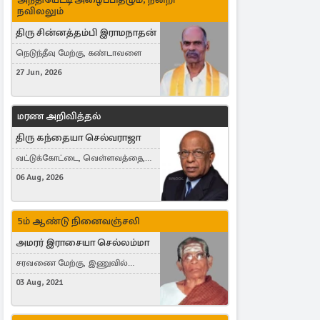
நவிலலும்
திரு சின்னத்தம்பி இராமநாதன்
நெடுந்தீவு மேற்கு, கண்டாவளை
27 Jun, 2026
மரண அறிவித்தல்
திரு கந்தையா செல்வராஜா
வட்டுக்கோட்டை, வெள்ளவத்தை,
Toronto, Canada
06 Aug, 2026
5ம் ஆண்டு நினைவஞ்சலி
அமரர் இராசையா செல்லம்மா
சரவணை மேற்கு, இணுவில்
கிழக்கு
03 Aug, 2021