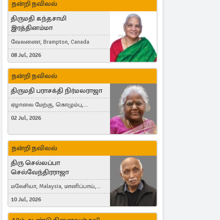
நன்றி நவிலல்
திருமதி கந்தசாமி
இரத்தினம்மா
வேலணை, Brampton, Canada
08 Jul, 2026
நன்றி நவிலல்
திருமதி பராசக்தி நிர்மலராஜா
ஏழாலை மேற்கு, கொழும்பு,
தங்காலை, London, United Kingdom
02 Jul, 2026
நன்றி நவிலல்
திரு செல்லப்பா
செல்வேந்திரராஜா
மலேசியா, Malaysia, மானிப்பாய்,
Duisburg, Germany, London, United
10 Jul, 2026
Kingdom