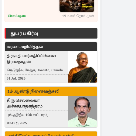
Cineulagam
19 மணி நேரம் முன்
துயர் பகிர்வு
மரண அறிவித்தல்
திருமதி பார்வதிப்பிள்ளை
இராமநாதன்
நெடுந்தீவு மேற்கு, Toronto, Canada
31 Jul, 2026
1ம் ஆண்டு நினைவஞ்சலி
திரு செல்லையா
அச்சுதபாதசுந்தரம்
புங்குடுதீவு 10ம் வட்டாரம்,
கொள்ளுப்பிட்டி
09 Aug, 2025
அந்தியேட்டி அழைப்பிதழும், நன்றி