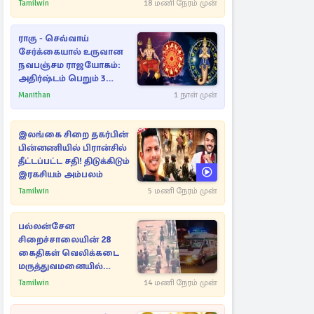
அதிரடியாக களமிறங்கிய
Tamilwin
18 மணி நேரம் முன்
அதிகாரிகள்
ராகு - செவ்வாய்
சேர்க்கையால் உருவான
நவபஞ்சம ராஜயோகம்:
அதிர்ஷ்டம் பெறும் 3
ராசிகள்!
Manithan
1 நாள் முன்
இலங்கை சிறை தகர்பின்
பின்னணியில் பிரான்சில்
தீட்டப்பட்ட சதி! திடுக்கிடும்
இரகசியம் அம்பலம்
Tamilwin
5 மணி நேரம் முன்
பல்லன்சேன
சிறைச்சாலையின் 28
கைதிகள் வெலிக்கடை
மருத்துவமனையில்
அனுமதி
Tamilwin
14 மணி நேரம் முன்