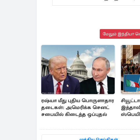
மேலும் இந்தியா செ
ரஷ்யா மீது புதிய பொருளாதார
சியூட்ட
தடைகள்: அமெரிக்க செனட்
இத்தாலி
சபையில் கிடைத்த ஒப்புதல்
ஸ்பெயின
நடவடிக
முக்கிய செய்திகள்