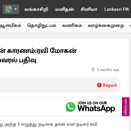
லங்காசிறி
மனிதன்
சினிமா
Lankasri FM
ஆன்மீகம்
தொழிநுட்பம்
வணிகம்
வாழ்க்கைமுறை
ான் காரணம்:ரவி மோகன்
வைரல் பதிவு
3 months ago
Report
விளம்பரம்
 அந்த 3 எழுத்து நடிகை தான் என நடிகர் ரவி