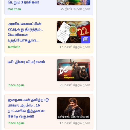
பெறும் 3 ராசிகள்!
Manithan
45 நிமிடங்கள் முன்
அரசியலமைப்பின்
22ஆவது திருத்தம்..
வெளியான
உத்தியோகபூர்வ
அறிவிப்பு!
Tamilwin
17 மணி நேரம் முன்
டிசி: திரை விமர்சனம்
Cineulagam
21 மணி நேரம் முன்
ஜனநாயகன் தமிழ்நாடு
பாக்ஸ் ஆபீஸ்.. 16
நாட்களில் இத்தனை
கோடி வசூலா!!
Cineulagam
17 மணி நேரம் முன்