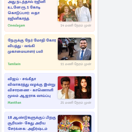
அது நடந்தால் ரஜினி
உடனே ரூ.1 கோடி
கொடுப்பார்: லதா
ரஜினிகாந்த்
Cineulagam
14 மணி நேரம் முன்
நேருக்கு நேர் மோதி கோர
விபத்து - வங்கி
முகாமையாளர் பலி
Tamilwin
11 மணி நேரம் முன்
விஜய் - சங்கீதா
விவாகரத்து வழக்கு இன்று
விசாரணை - காணொளி
மூலம் ஆஜராக வாய்ப்பு
Manithan
21 மணி நேரம் முன்
18 ஆண்டுகளுக்குப் பிறகு
சூரியன்- கேது அரிய
சேர்க்கை: அதிர்ஷ்டம்