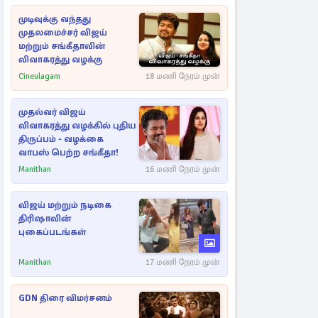
முடிவுக்கு வந்தது
முதலமைச்சர் விஜய்
மற்றும் சங்கீதாவின்
விவாகரத்து வழக்கு
Cineulagam
18 மணி நேரம் முன்
முதல்வர் விஜய்
விவாகரத்து வழக்கில் புதிய
திருப்பம் - வழக்கை
வாபஸ் பெற்ற சங்கீதா!
Manithan
16 மணி நேரம் முன்
விஜய் மற்றும் நடிகை
திரிஷாவின்
புகைப்படங்கள்
Manithan
17 மணி நேரம் முன்
GDN திரை விமர்சனம்