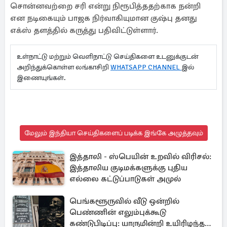
சொன்னவற்றை சரி என்று நிரூபித்ததற்காக நன்றி
என நடிகையும் பாஜக நிர்வாகியுமான குஷ்பு தனது
எக்ஸ் தளத்தில் கருத்து பதிவிட்டுள்ளார்.
உள்நாட்டு மற்றும் வெளிநாட்டு செய்திகளை உடனுக்குடன்
அறிந்துக்கொள்ள லங்காசிறி
WHATSAPP CHANNEL
இல்
இணையுங்கள்.
மேலும் இந்தியா செய்திகளைப் படிக்க இங்கே அழுத்தவும்
இத்தாலி - ஸ்பெயின் உறவில் விரிசல்:
இத்தாலிய குடிமக்களுக்கு புதிய
எல்லை கட்டுப்பாடுகள் அமுல்
பெங்களூருவில் வீடு ஒன்றில்
பெண்ணின் எலும்புக்கூடு
கண்டுபிடிப்பு: யாருமின்றி உயிரிழந்த