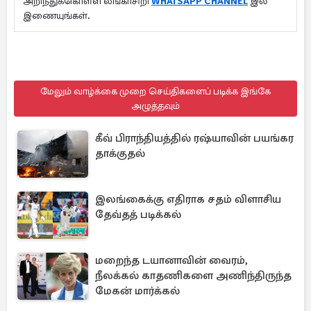
அறிந்துக்கொள்ள லங்காசிறி
WHATSAPP CHANNEL
இல்
இணையுங்கள்.
மேலும் வாழ்க்கை முறை செய்திகளைப் படிக்க இங்கே
அழுத்தவும்
கீவ் பிராந்தியத்தில் ரஷ்யாவின் பயங்கர
தாக்குதல்
இலங்கைக்கு எதிராக சதம் விளாசிய
தேவ்தத் படிக்கல்
மறைந்த டயானாவின் வைரம்,
நீலக்கல் காதணிகளை அணிந்திருந்த
மேகன் மார்க்கல்