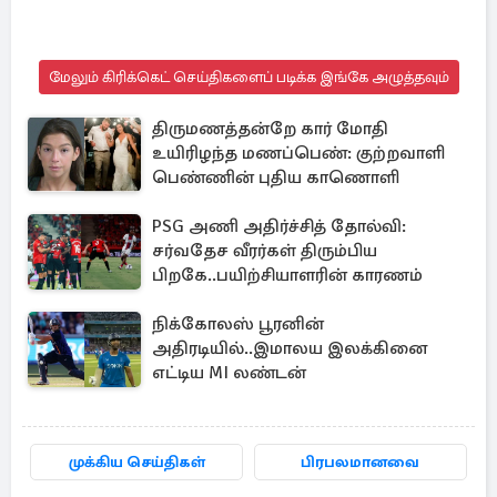
மேலும் கிரிக்கெட் செய்திகளைப் படிக்க இங்கே அழுத்தவும்
திருமணத்தன்றே கார் மோதி
உயிரிழந்த மணப்பெண்: குற்றவாளி
பெண்ணின் புதிய காணொளி
PSG அணி அதிர்ச்சித் தோல்வி:
சர்வதேச வீரர்கள் திரும்பிய
பிறகே..பயிற்சியாளரின் காரணம்
நிக்கோலஸ் பூரனின்
அதிரடியில்..இமாலய இலக்கினை
எட்டிய MI லண்டன்
முக்கிய செய்திகள்
பிரபலமானவை