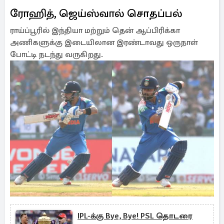
ரோஹித், ஜெய்ஸ்வால் சொதப்பல்
ராய்ப்பூரில் இந்தியா மற்றும் தென் ஆப்பிரிக்கா
அணிகளுக்கு இடையிலான இரண்டாவது ஒருநாள்
போட்டி நடந்து வருகிறது.
IPL-க்கு Bye, Bye! PSL தொடரை