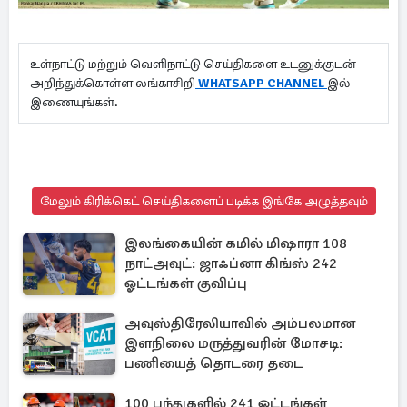
உள்நாட்டு மற்றும் வெளிநாட்டு செய்திகளை உடனுக்குடன்
அறிந்துக்கொள்ள லங்காசிறி
WHATSAPP CHANNEL
இல்
இணையுங்கள்.
மேலும் கிரிக்கெட் செய்திகளைப் படிக்க இங்கே அழுத்தவும்
இலங்கையின் கமில் மிஷாரா 108
நாட்அவுட்: ஜாஃப்னா கிங்ஸ் 242
ஓட்டங்கள் குவிப்பு
அவுஸ்திரேலியாவில் அம்பலமான
இளநிலை மருத்துவரின் மோசடி:
பணியைத் தொடரை தடை
100 பந்துகளில் 241 ஓட்டங்கள்