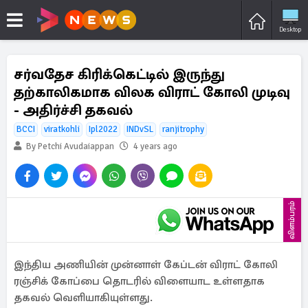
Desktop
சர்வதேச கிரிக்கெட்டில் இருந்து
தற்காலிகமாக விலக விராட் கோலி முடிவு
- அதிர்ச்சி தகவல்
BCCI
viratkohli
Ipl2022
INDvSL
ranjitrophy
By Petchi Avudaiappan
4 years ago
விளம்பரம்
இந்திய அணியின் முன்னாள் கேப்டன் விராட் கோலி
ரஞ்சிக் கோப்பை தொடரில் விளையாட உள்ளதாக
தகவல் வெளியாகியுள்ளது.