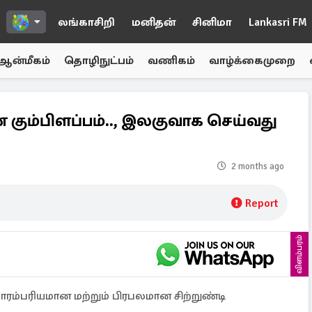
லங்காசிறி
மனிதன்
சினிமா
Lankasri FM
ஆன்மீகம்
தொழிநுட்பம்
வணிகம்
வாழ்க்கைமுறை
கும்பிளப்பம்.., இலகுவாக செய்வது
2 months ago
Report
விளம்பரம்
பாரம்பரியமான மற்றும் பிரபலமான சிற்றுண்டி