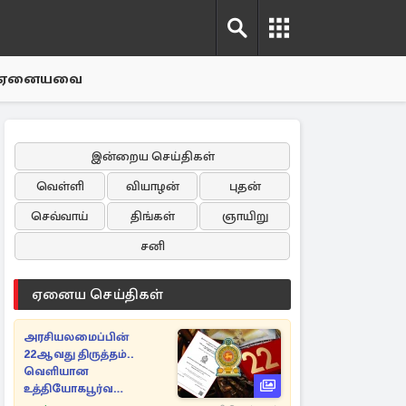
ஏனையவை
இன்றைய செய்திகள்
வெள்ளி
வியாழன்
புதன்
செவ்வாய்
திங்கள்
ஞாயிறு
சனி
ஏனைய செய்திகள்
அரசியலமைப்பின்
22ஆவது திருத்தம்..
வெளியான
உத்தியோகபூர்வ