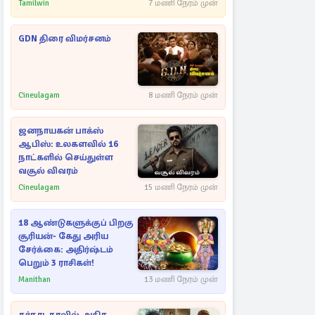
அறிவிப்பு!
Tamilwin
7 மணி நேரம் முன்
GDN திரை விமர்சனம்
Cineulagam
8 மணி நேரம் முன்
ஜனநாயகன் பாக்ஸ்
ஆபிஸ்: உலகளவில் 16
நாட்களில் செய்துள்ள
வசூல் விவரம்
Cineulagam
15 மணி நேரம் முன்
18 ஆண்டுகளுக்குப் பிறகு
சூரியன்- கேது அரிய
சேர்க்கை: அதிர்ஷ்டம்
பெறும் 3 ராசிகள்!
Manithan
13 மணி நேரம் முன்