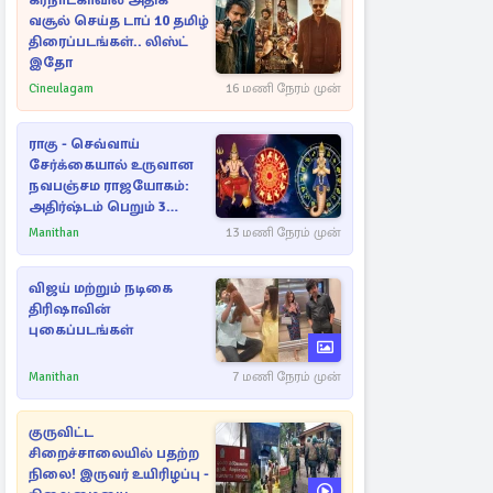
கர்நாடகாவில் அதிக
வசூல் செய்த டாப் 10 தமிழ்
திரைப்படங்கள்.. லிஸ்ட்
இதோ
Cineulagam
16 மணி நேரம் முன்
ராகு - செவ்வாய்
சேர்க்கையால் உருவான
நவபஞ்சம ராஜயோகம்:
அதிர்ஷ்டம் பெறும் 3
ராசிகள்!
Manithan
13 மணி நேரம் முன்
விஜய் மற்றும் நடிகை
திரிஷாவின்
புகைப்படங்கள்
Manithan
7 மணி நேரம் முன்
குருவிட்ட
சிறைச்சாலையில் பதற்ற
நிலை! இருவர் உயிரிழப்பு -