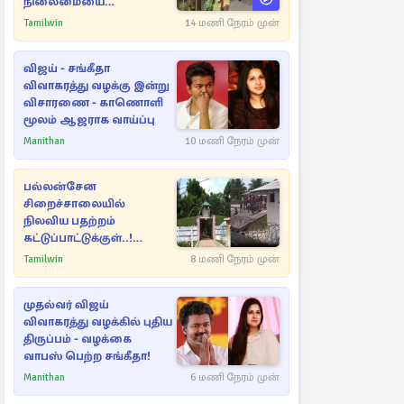
நிலைமையை
கட்டுப்படுத்த பொலிஸார்
Tamilwin
14 மணி நேரம் முன்
கண்ணீர்புகை பிரயோகம்
விஜய் - சங்கீதா
விவாகரத்து வழக்கு இன்று
விசாரணை - காணொளி
மூலம் ஆஜராக வாய்ப்பு
Manithan
10 மணி நேரம் முன்
பல்லன்சேன
சிறைச்சாலையில்
நிலவிய பதற்றம்
கட்டுப்பாட்டுக்குள்..!
அதிரடியாக களமிறங்கிய
Tamilwin
8 மணி நேரம் முன்
அதிகாரிகள்
முதல்வர் விஜய்
விவாகரத்து வழக்கில் புதிய
திருப்பம் - வழக்கை
வாபஸ் பெற்ற சங்கீதா!
Manithan
6 மணி நேரம் முன்