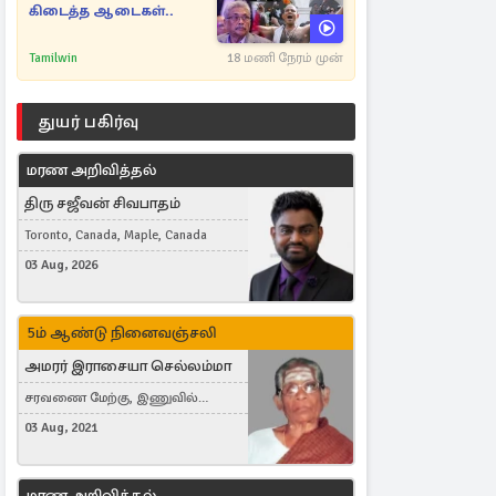
கிடைத்த ஆடைகள்..
Tamilwin
18 மணி நேரம் முன்
துயர் பகிர்வு
மரண அறிவித்தல்
திரு சஜீவன் சிவபாதம்
Toronto, Canada, Maple, Canada
03 Aug, 2026
5ம் ஆண்டு நினைவஞ்சலி
அமரர் இராசையா செல்லம்மா
சரவணை மேற்கு, இணுவில்
கிழக்கு
03 Aug, 2021
மரண அறிவித்தல்