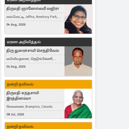
திருமதி ஞானேஸ்வரி வஜிரா
வல்வெட்டி, Jaffna, Newbury Park,
United Kingdom
04 Aug, 2026
மரண அறிவித்தல்
திரு துரைச்சாமி செந்திவேல்
மயிலியதனை, நெடுங்கேணி,
கம்பர்மலை
01 Aug, 2026
நன்றி நவிலல்
திருமதி கந்தசாமி
இரத்தினம்மா
வேலணை, Brampton, Canada
08 Jul, 2026
நன்றி நவிலல்