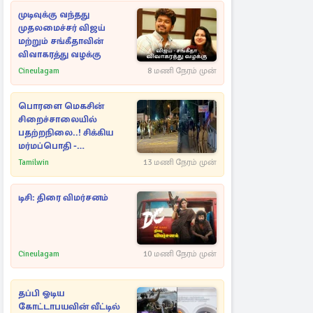
முடிவுக்கு வந்தது
முதலமைச்சர் விஜய்
மற்றும் சங்கீதாவின்
விவாகரத்து வழக்கு
Cineulagam
8 மணி நேரம் முன்
பொரளை மெகசின்
சிறைச்சாலையில்
பதற்றநிலை..! சிக்கிய
மர்மப்பொதி -
பின்னணியில் வெளியான
Tamilwin
13 மணி நேரம் முன்
காரணம்
டிசி: திரை விமர்சனம்
Cineulagam
10 மணி நேரம் முன்
தப்பி ஓடிய
கோட்டாபயவின் வீட்டில்