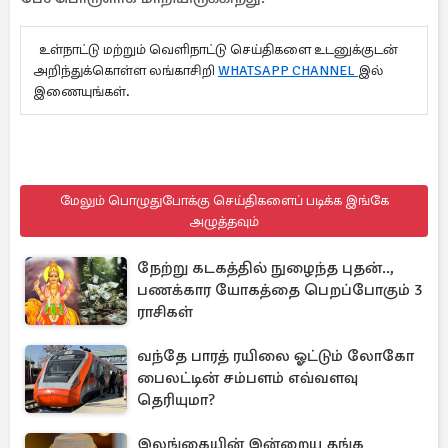
உள்நாட்டு மற்றும் வெளிநாட்டு செய்திகளை உடனுக்குடன்
அறிந்துக்கொள்ள லங்காசிறி
WHATSAPP CHANNEL
இல்
இணையுங்கள்.
மேலும் பொழுதுபோக்கு செய்திகளைப் படிக்க இங்கே
அழுத்தவும்
நேற்று கடகத்தில் நுழைந்த புதன்..,
பணக்கார யோகத்தை பெறப்போகும் 3
ராசிகள்
வந்தே பாரத் ரயிலை ஓட்டும் லோகோ
பைலட்டின் சம்பளம் எவ்வளவு
தெரியுமா?
இலங்கையின் இன்றைய தங்க