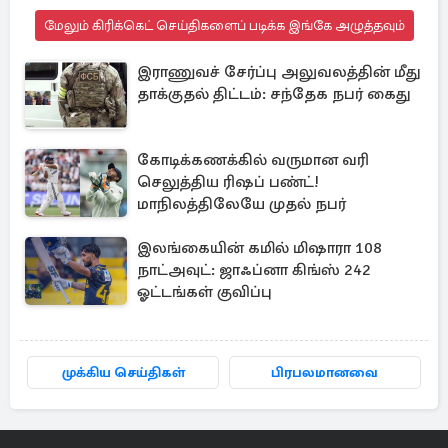
மேலும் கிரிக்கெட் செய்திகளைப் படிக்க இங்கே அழுத்தவும்
இராணுவச் சேர்ப்பு அலுவலத்தின் மீது
தாக்குதல் திட்டம்: சந்தேக நபர் கைது
கோடிக்கணக்கில் வருமான வரி
செலுத்திய ரிஷப் பண்ட்!
மாநிலத்திலேயே முதல் நபர்
இலங்கையின் கமில் மிஷாரா 108
நாட்அவுட்: ஜாஃப்னா கிங்ஸ் 242
ஓட்டங்கள் குவிப்பு
முக்கிய செய்திகள்
பிரபலமானவை