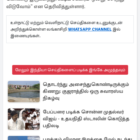
விடுவோம்" என தெரிவித்துள்ளார்.
உள்நாட்டு மற்றும் வெளிநாட்டு செய்திகளை உடனுக்குடன்
அறிந்துக்கொள்ள லங்காசிறி
WHATSAPP CHANNEL
இல்
இணையுங்கள்.
மேலும் இந்தியா செய்திகளைப் படிக்க இங்கே அழுத்தவும்
தொடர்ந்து அசைந்துகொண்டிருக்கும்
கிணறு: குஜராத்தில் ஒரு சுவாரஸ்ய
நிகழ்வு
பேப்பரை படிக்க சொன்ன முதல்வர்
விஜய் - உதயநிதி ஸ்டாலின் கொடுத்த
பதிலடி
பறக்கும் விமான இறக்கை மேல் நடந்து