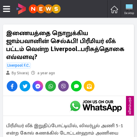
Desktop
இணையத்தை நொறுக்கிய
ஜாம்பவானின் செல்ஃபி! பிரீமியர் லீக்
பட்டம் வென்ற Liverpool..பரிசுத்தொகை
எவ்வளவு?
Liverpool F.C.
By Sivaraj
a year ago
விளம்பரம்
பிரீமியர் லீக் இறுதிப்போட்டியில், லிவர்பூல் அணி 5-1
என்ற கோல் கணக்கில் டோட்டன்ஹாம் அணியை