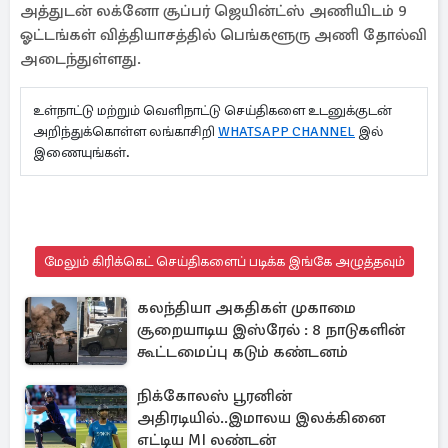
அத்துடன் லக்னோ சூப்பர் ஜெயின்ட்ஸ் அணியிடம் 9
ஓட்டங்கள் வித்தியாசத்தில் பெங்களூரு அணி தோல்வி
அடைந்துள்ளது.
உள்நாட்டு மற்றும் வெளிநாட்டு செய்திகளை உடனுக்குடன்
அறிந்துக்கொள்ள லங்காசிறி
WHATSAPP CHANNEL
இல்
இணையுங்கள்.
மேலும் கிரிக்கெட் செய்திகளைப் படிக்க இங்கே அழுத்தவும்
கலந்தியா அகதிகள் முகாமை
சூறையாடிய இஸ்ரேல் : 8 நாடுகளின்
கூட்டமைப்பு கடும் கண்டனம்
நிக்கோலஸ் பூரனின்
அதிரடியில்..இமாலய இலக்கினை
எட்டிய MI லண்டன்